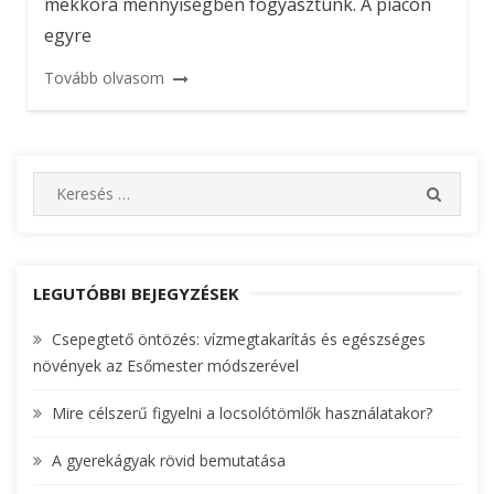
mekkora mennyiségben fogyasztunk. A piacon
egyre
Tovább olvasom
S
S
e
E
A
a
R
r
C
c
LEGUTÓBBI BEJEGYZÉSEK
H
h
Csepegtető öntözés: vízmegtakarítás és egészséges
f
növények az Esőmester módszerével
o
r
Mire célszerű figyelni a locsolótömlők használatakor?
:
A gyerekágyak rövid bemutatása