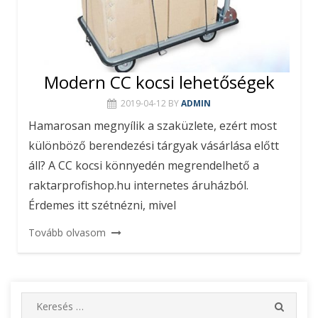
Modern CC kocsi lehetőségek
2019-04-12
BY
ADMIN
Hamarosan megnyílik a szaküzlete, ezért most
különböző berendezési tárgyak vásárlása előtt
áll? A CC kocsi könnyedén megrendelhető a
raktarprofishop.hu internetes áruházból.
Érdemes itt szétnézni, mivel
Tovább olvasom
S
S
e