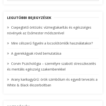
E
A
a
R
r
C
c
LEGUTÓBBI BEJEGYZÉSEK
H
h
Csepegtető öntözés: vízmegtakarítás és egészséges
f
növények az Esőmester módszerével
o
r
Mire célszerű figyelni a locsolótömlők használatakor?
:
A gyerekágyak rövid bemutatása
Corvin Pszichológia – személyre szabott stresszkezelés
és mentális egészség szakemberekkel
Arany karikagyűrű: örök szimbólum és egyedi tervezés a
White & Black ékszerboltban