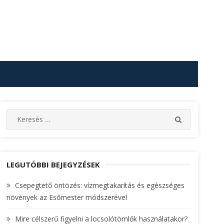
S
S
e
E
A
a
R
r
C
c
LEGUTÓBBI BEJEGYZÉSEK
H
h
Csepegtető öntözés: vízmegtakarítás és egészséges
f
növények az Esőmester módszerével
o
r
Mire célszerű figyelni a locsolótömlők használatakor?
: