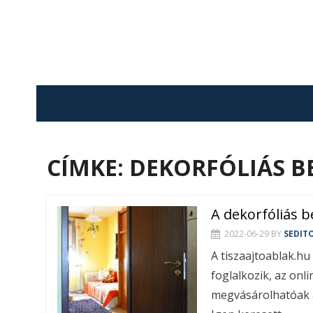
Skip
to
content
CÍMKE:
DEKORFÓLIÁS BE
A dekorfóliás be
2022-06-29
BY
SEDIT
A tiszaajtoablak.h
foglalkozik, az onl
megvásárolhatóak a 