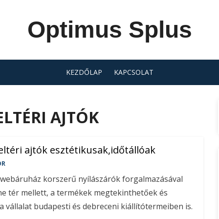
Optimus Splus
KEZDŐLAP
KAPCSOLAT
LTÉRI AJTÓK
ltéri ajtók esztétikusak,időtállóak
OR
u webáruház korszerű nyílászárók forgalmazásával
ine tér mellett, a termékek megtekinthetőek és
vállalat budapesti és debreceni kiállítótermeiben is.