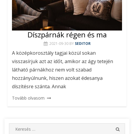
Díszpárnák régen és ma
2021-09-30
BY
SEDITOR
A középkorosztály tagjai közül sokan
visszasírjuk azt az időt, amikor az ágy tetején
látható párnákhoz nem volt szabad
hozzányúlnunk, hiszen azokat édesanya
díszítésre szánta. Annak
Tovább olvasom
S
S
e