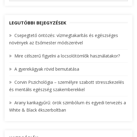
E
A
a
R
r
C
c
LEGUTÓBBI BEJEGYZÉSEK
H
h
Csepegtető öntözés: vízmegtakarítás és egészséges
f
növények az Esőmester módszerével
o
r
Mire célszerű figyelni a locsolótömlők használatakor?
:
A gyerekágyak rövid bemutatása
Corvin Pszichológia – személyre szabott stresszkezelés
és mentális egészség szakemberekkel
Arany karikagyűrű: örök szimbólum és egyedi tervezés a
White & Black ékszerboltban