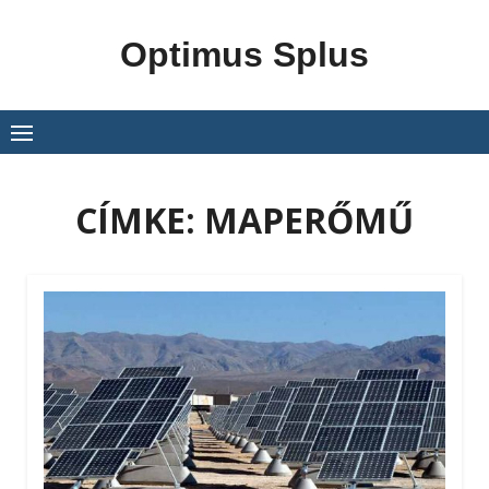
Skip
to
Optimus Splus
content
CÍMKE:
MAPERŐMŰ