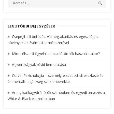
S
S
e
E
A
a
R
r
C
c
LEGUTÓBBI BEJEGYZÉSEK
H
h
Csepegtető öntözés: vízmegtakarítás és egészséges
f
növények az Esőmester módszerével
o
r
Mire célszerű figyelni a locsolótömlők használatakor?
:
A gyerekágyak rövid bemutatása
Corvin Pszichológia – személyre szabott stresszkezelés
és mentális egészség szakemberekkel
Arany karikagyűrű: örök szimbólum és egyedi tervezés a
White & Black ékszerboltban