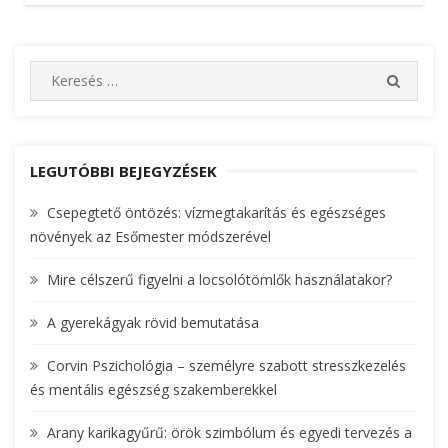
S
S
e
E
A
a
R
r
C
c
LEGUTÓBBI BEJEGYZÉSEK
H
h
Csepegtető öntözés: vízmegtakarítás és egészséges
f
növények az Esőmester módszerével
o
r
Mire célszerű figyelni a locsolótömlők használatakor?
:
A gyerekágyak rövid bemutatása
Corvin Pszichológia – személyre szabott stresszkezelés
és mentális egészség szakemberekkel
Arany karikagyűrű: örök szimbólum és egyedi tervezés a