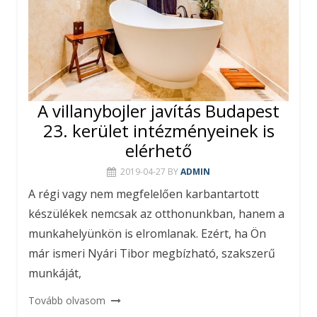
A villanybojler javítás Budapest
23. kerület intézményeinek is
elérhető
2019-04-27
BY
ADMIN
A régi vagy nem megfelelően karbantartott
készülékek nemcsak az otthonunkban, hanem a
munkahelyünkön is elromlanak. Ezért, ha Ön
már ismeri Nyári Tibor megbízható, szakszerű
munkáját,
Tovább olvasom