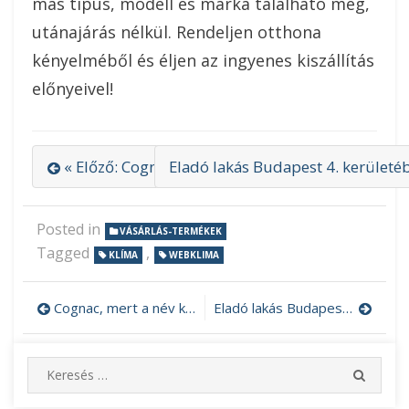
más típus, modell és márka található meg,
utánajárás nélkül. Rendeljen otthona
kényelméből és éljen az ingyenes kiszállítás
előnyeivel!
« Előző: Cognac, mert a név kötelez
Eladó lakás Budapest 4. kerületéb
Posted in
VÁSÁRLÁS-TERMÉKEK
Tagged
,
KLÍMA
WEBKLIMA
Cognac, mert a név kötelez
Eladó lakás Budapest 4. kerületében kedvező feltételekkel
Bejegyzés
navigáció
S
S
e
E
A