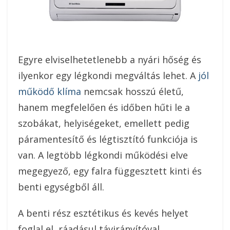
Egyre elviselhetetlenebb a nyári hőség és
ilyenkor egy légkondi megváltás lehet. A
jól
működő klíma
nemcsak hosszú életű,
hanem megfelelően és időben hűti le a
szobákat, helyiségeket, emellett pedig
páramentesítő és légtisztító funkciója is
van. A legtöbb légkondi működési elve
megegyező, egy falra függesztett kinti és
benti egységből áll.
A benti rész esztétikus és kevés helyet
foglal el, ráadásul távirányítóval