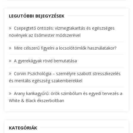
a
R
r
C
c
LEGUTÓBBI BEJEGYZÉSEK
H
h
Csepegtető öntözés: vízmegtakarítás és egészséges
f
növények az Esőmester módszerével
o
r
Mire célszerű figyelni a locsolótömlők használatakor?
:
A gyerekágyak rövid bemutatása
Corvin Pszichológia – személyre szabott stresszkezelés
és mentális egészség szakemberekkel
Arany karikagyűrű: örök szimbólum és egyedi tervezés a
White & Black ékszerboltban
KATEGÓRIÁK