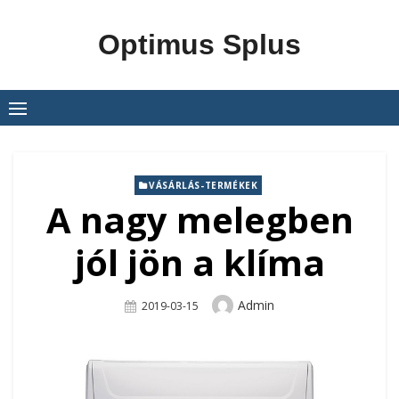
Skip
to
Optimus Splus
content
VÁSÁRLÁS-TERMÉKEK
A nagy melegben
jól jön a klíma
Author
Admin
Posted
2019-03-15
On