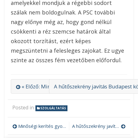
amelyekkel mondjuk a régebbi sodort
szálak nem boldogulnak. A PSC további
nagy előnye még az, hogy gond nélkül
csökkenti a réz szemcse határok által
okozott torzítást, ezért képes
megszüntetni a felesleges zajokat. Ez ugye
szinte az összes fém vezetőben előfordul.
« Előző: Minőségi kerítés gyorsan
A hűtőszekrény javítás Budapest k
Posted in
SZOLGÁLTATÁS
Minőségi kerítés gyorsan
A hűtőszekrény javítás Budapest környékén nem bonyolult dolog
Bejegyzés