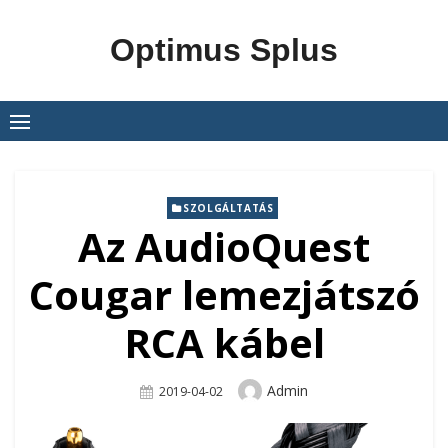
Skip
to
Optimus Splus
content
SZOLGÁLTATÁS
Az AudioQuest
Cougar lemezjátszó
RCA kábel
Author
Admin
Posted
2019-04-02
On