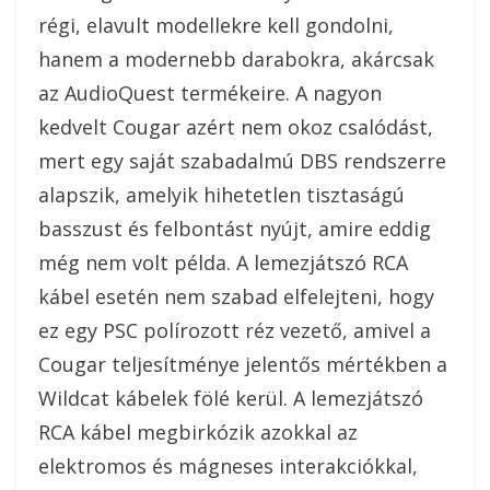
régi, elavult modellekre kell gondolni,
hanem a modernebb darabokra, akárcsak
az AudioQuest termékeire. A nagyon
kedvelt Cougar azért nem okoz csalódást,
mert egy saját szabadalmú DBS rendszerre
alapszik, amelyik hihetetlen tisztaságú
basszust és felbontást nyújt, amire eddig
még nem volt példa. A lemezjátszó RCA
kábel esetén nem szabad elfelejteni, hogy
ez egy PSC polírozott réz vezető, amivel a
Cougar teljesítménye jelentős mértékben a
Wildcat kábelek fölé kerül. A lemezjátszó
RCA kábel megbirkózik azokkal az
elektromos és mágneses interakciókkal,