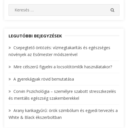
navigáció
S
S
e
E
A
a
R
r
C
c
LEGUTÓBBI BEJEGYZÉSEK
H
h
Csepegtető öntözés: vízmegtakarítás és egészséges
f
növények az Esőmester módszerével
o
r
Mire célszerű figyelni a locsolótömlők használatakor?
:
A gyerekágyak rövid bemutatása
Corvin Pszichológia – személyre szabott stresszkezelés
és mentális egészség szakemberekkel
Arany karikagyűrű: örök szimbólum és egyedi tervezés a
White & Black ékszerboltban