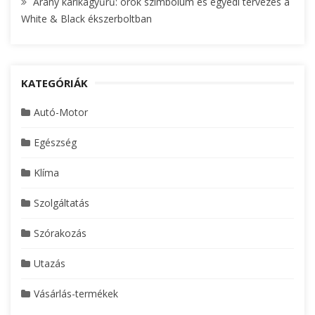
Arany karikagyűrű: örök szimbólum és egyedi tervezés a
White & Black ékszerboltban
KATEGÓRIÁK
Autó-Motor
Egészség
Klíma
Szolgáltatás
Szórakozás
Utazás
Vásárlás-termékek