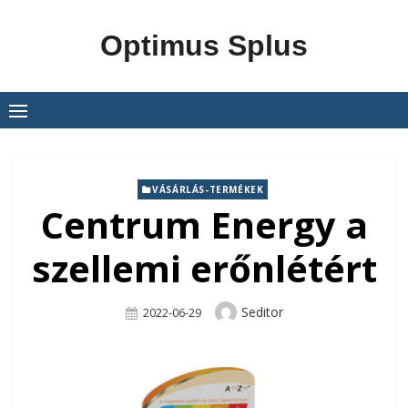
Skip
to
Optimus Splus
content
VÁSÁRLÁS-TERMÉKEK
Centrum Energy a
szellemi erőnlétért
Author
Seditor
Posted
2022-06-29
On