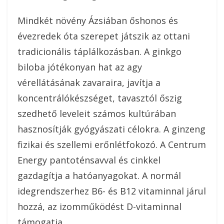
Mindkét növény Ázsiában őshonos és
évezredek óta szerepet játszik az ottani
tradicionális táplálkozásban. A ginkgo
biloba jótékonyan hat az agy
vérellátásának zavaraira, javítja a
koncentrálókészséget, tavasztól őszig
szedhető leveleit számos kultúrában
hasznosítják gyógyászati célokra.
A ginzeng
fizikai és szellemi erőnlétfokozó. A Centrum
Energy pantoténsavval és cinkkel
gazdagítja a hatóanyagokat. A normál
idegrendszerhez B6- és B12 vitaminnal járul
hozzá, az izomműködést D-vitaminnal
támogatja.