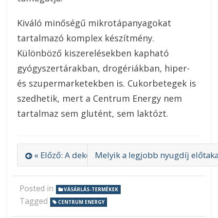
Kiváló minőségű mikrotápanyagokat
tartalmazó komplex készítmény.
Különböző kiszerelésekben kapható
gyógyszertárakban, drogériákban, hiper-
és szupermarketekben is. Cukorbetegek is
szedhetik, mert a Centrum Energy nem
tartalmaz sem glutént, sem laktózt.
« Előző: A dekorfóliás beltéri ajtók esztétikusak,
Melyik a legjobb nyugdíj előtak
Posted in
VÁSÁRLÁS-TERMÉKEK
Tagged
CENTRUM ENERGY