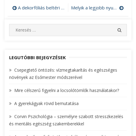
A dekorfóliás beltéri ajtók esztétikusak,időtállóak
Melyik a legjobb nyugdíj előtakarékossági forma? Egy pénzügyi tanácsadó segít dönteni
Bejegyzés
navigáció
S
S
e
E
A
a
R
r
C
c
LEGUTÓBBI BEJEGYZÉSEK
H
h
Csepegtető öntözés: vízmegtakarítás és egészséges
f
növények az Esőmester módszerével
o
r
Mire célszerű figyelni a locsolótömlők használatakor?
:
A gyerekágyak rövid bemutatása
Corvin Pszichológia – személyre szabott stresszkezelés
és mentális egészség szakemberekkel