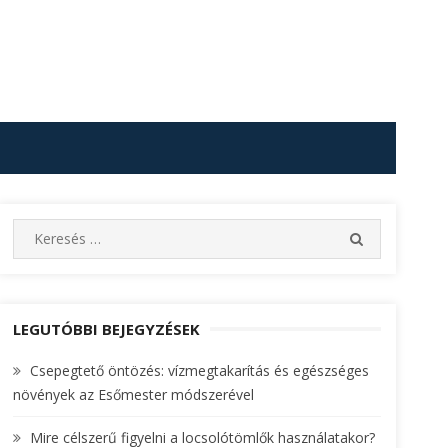
S
S
e
E
A
a
R
r
C
c
LEGUTÓBBI BEJEGYZÉSEK
H
h
Csepegtető öntözés: vízmegtakarítás és egészséges
f
növények az Esőmester módszerével
o
r
Mire célszerű figyelni a locsolótömlők használatakor?
: