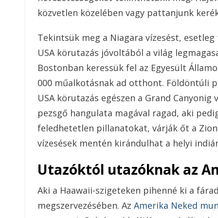
közvetlen közelében vagy pattanjunk kerék
Tekintsük meg a Niagara vízesést, esetleg
USA körutazás jóvoltából a világ legmaga
Bostonban keressük fel az Egyesült Állam
000 műalkotásnak ad otthont. Földöntúli p
USA körutazás egészen a Grand Canyonig vi
pezsgő hangulata magával ragad, aki pedi
feledhetetlen pillanatokat, várják őt a Zi
vízesések mentén kirándulhat a helyi indiá
Utazóktól utazóknak az A
Aki a Haawaii-szigeteken pihenné ki a fára
megszervezésében. Az
Amerika Neked munk