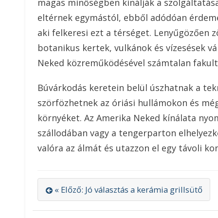
magas minőségben kínálják a szolgáltatásai
eltérnek egymástól, ebből adódóan érdemes
aki felkeresi ezt a térséget. Lenyűgözően
botanikus kertek, vulkánok és vízesések vá
Neked közreműködésével számtalan fakulta
Búvárkodás keretein belül úszhatnak a tek
szörfözhetnek az óriási hullámokon és még 
környéket. Az Amerika Neked kínálata nyom
szállodában vagy a tengerparton elhelyezk
valóra az álmát és utazzon el egy távoli ko
« Előző: Jó választás a kerámia grillsütő