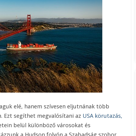
aguk elé, hanem szívesen eljutnának több
n. Ezt segíthet megvalósítani az
USA körutazás,
tein belül különböző városokat és
kázzunk a Hudson folyón a Szabadság szobor