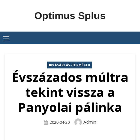
Skip
to
Optimus Splus
content
VÁSÁRLÁS-TERMÉKEK
Évszázados múltra
tekint vissza a
Panyolai pálinka
Author
Admin
Posted
2020-04-20
On