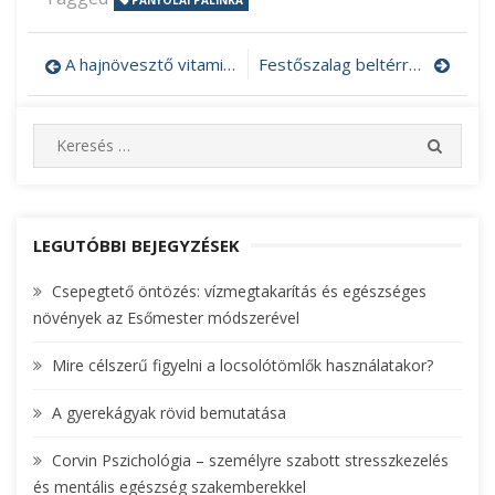
PANYOLAI PÁLINKA
A hajnövesztő vitamin online is megrendelhető
Festőszalag beltérre és kültérre egyaránt
Bejegyzés
navigáció
S
S
e
E
A
a
R
r
C
c
LEGUTÓBBI BEJEGYZÉSEK
H
h
Csepegtető öntözés: vízmegtakarítás és egészséges
f
növények az Esőmester módszerével
o
r
Mire célszerű figyelni a locsolótömlők használatakor?
:
A gyerekágyak rövid bemutatása
Corvin Pszichológia – személyre szabott stresszkezelés
és mentális egészség szakemberekkel