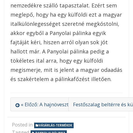
nemzedékre szálló tapasztalat. Ezért sem
meglepő, hogy ha egy külföldi ezt a magyar
italkülönlegességet szeretné megkóstolni,
akkor egyből a Panyolai pálinka egyik
fajtáját kéri, hiszen arról olyan sok jót
hallott már. A Panyolai pálinka pedig a
tökéletes ital arra, hogy egy külföldi
megismerje, mit is jelent a magyar odaadás
és szakértelem a pálinkafőzést illetően.
« Előző: A hajnövesztő vitamin online is megren
Festőszalag beltérre és kü
Posted in
VÁSÁRLÁS-TERMÉKEK
Tagged