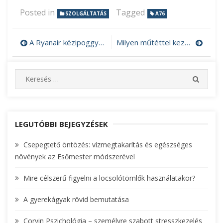
Posted in
Tagged
SZOLGÁLTATÁS
A76
A Ryanair kézipoggyász méretének szabályai
Milyen műtéttel kezelhető a kúszóhályog?
Bejegyzés
navigáció
S
S
e
E
A
a
R
r
C
c
LEGUTÓBBI BEJEGYZÉSEK
H
h
Csepegtető öntözés: vízmegtakarítás és egészséges
f
növények az Esőmester módszerével
o
r
Mire célszerű figyelni a locsolótömlők használatakor?
:
A gyerekágyak rövid bemutatása
Corvin Pszichológia – személyre szabott stresszkezelés