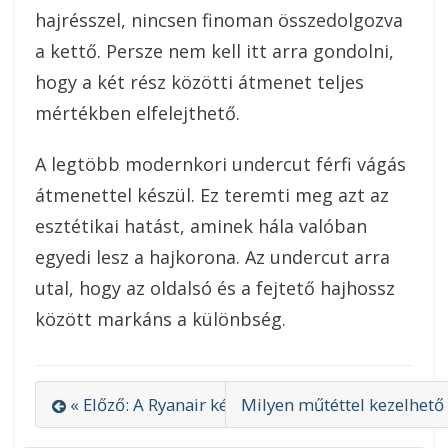
hajrésszel, nincsen finoman összedolgozva
a kettő. Persze nem kell itt arra gondolni,
hogy a két rész közötti átmenet teljes
mértékben elfelejthető.
A legtöbb modernkori undercut férfi vágás
átmenettel készül. Ez teremti meg azt az
esztétikai hatást, aminek hála valóban
egyedi lesz a hajkorona. Az undercut arra
utal, hogy az oldalsó és a fejtető hajhossz
között markáns a különbség.
« Előző: A Ryanair kézipoggyász méretének szabá
Milyen műtéttel kezelhető