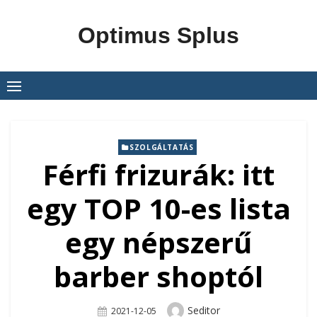
Skip
to
Optimus Splus
content
SZOLGÁLTATÁS
Férfi frizurák: itt
egy TOP 10-es lista
egy népszerű
barber shoptól
Author
Seditor
Posted
2021-12-05