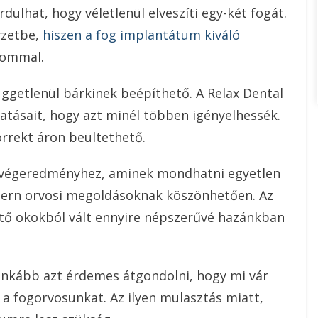
dulhat, hogy véletlenül elveszíti egy-két fogát.
yzetbe,
hiszen a fog implantátum kiváló
lommal.
üggetlenül bárkinek beépíthető. A Relax Dental
tatásait, hogy azt minél többen igényelhessék.
rrekt áron beültethető.
 végeredményhez, aminek mondhatni egyetlen
odern orvosi megoldásoknak köszönhetően. Az
tő okokból vált ennyire népszerűvé hazánkban
 Inkább azt érdemes átgondolni, hogy mi vár
a fogorvosunkat. Az ilyen mulasztás miatt,