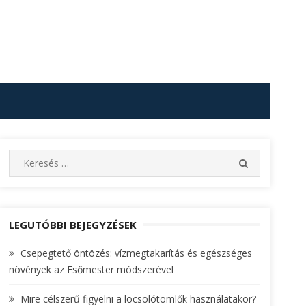
S
S
e
E
A
a
R
r
C
c
LEGUTÓBBI BEJEGYZÉSEK
H
h
Csepegtető öntözés: vízmegtakarítás és egészséges
f
növények az Esőmester módszerével
o
r
Mire célszerű figyelni a locsolótömlők használatakor?
: