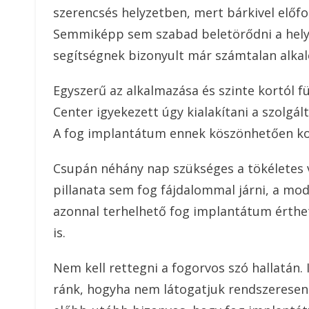
szerencsés helyzetben, mert bárkivel előfor
Semmiképp sem szabad beletörődni a hel
segítségnek bizonyult már számtalan alka
Egyszerű az alkalmazása és szinte kortól f
Center igyekezett úgy kialakítani a szolgál
A fog implantátum ennek köszönhetően ko
Csupán néhány nap szükséges a tökéletes
pillanata sem fog fájdalommal járni, a m
azonnal terhelhető fog implantátum érthe
is.
Nem kell rettegni a fogorvos szó hallatán.
ránk, hogyha nem látogatjuk rendszeresen 