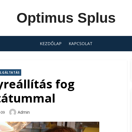
Optimus Splus
KEZDŐLAP
KAPCSOLAT
LGÁLTATÁS
reállítás fog
tátummal
Author
Admin
-09