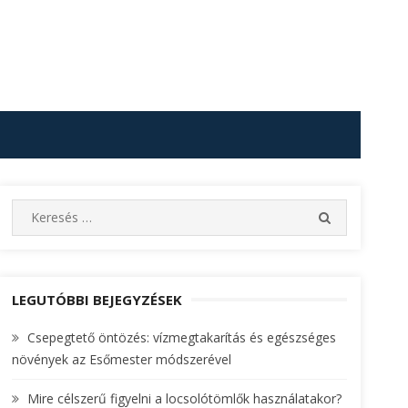
S
S
e
E
A
a
R
r
C
c
LEGUTÓBBI BEJEGYZÉSEK
H
h
Csepegtető öntözés: vízmegtakarítás és egészséges
f
növények az Esőmester módszerével
o
r
Mire célszerű figyelni a locsolótömlők használatakor?
: