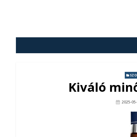
Skip
to
content
SZO
Kiváló min
Posted
2025-05
On