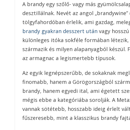
A brandy egy szőlő- vagy más gyümölcsalap
desztillálnak. Nevét az angol „brandywine” 
tölgyfahordóban érlelik, ami gazdag, meleg
brandy gyakran desszert után
vagy hosszú 
különleges itóka sokféle formában létezik,
származik és milyen alapanyagból készül. 
az armagnac a legismertebb típusok.
Az egyik legnépszerűbb, de sokaknak megl
finomabb, hanem a Görögországból szárma
brandy, hanem egyedi ital, ami égetett sze
mégis ebbe a kategóriába sorolják. A Meta
vannak sötétebb, hosszabb ideig érlelt vál
fűszeresebb, mint a klasszikus brandy faj