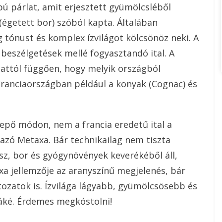
ú párlat, amit erjesztett gyümölcsléből
(égetett bor) szóból kapta. Általában
 tónust és komplex ízvilágot kölcsönöz neki. A
beszélgetések mellé fogyasztandó ital. A
 attól függően, hogy melyik országból
Franciaországban például a konyak (Cognac) és
epő módon, nem a francia eredetű ital a
zó Metaxa. Bár technikailag nem tiszta
sz, bor és gyógynövények keverékéből áll,
xa jellemzője az aranyszínű megjelenés, bár
tozatok is. Ízvilága lágyabb, gyümölcsösebb és
táké. Érdemes megkóstolni!