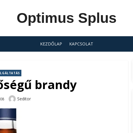
Optimus Splus
KEZDŐLAP
KAPCSOLAT
LGÁLTATÁS
őségű brandy
Author
Seditor
-08