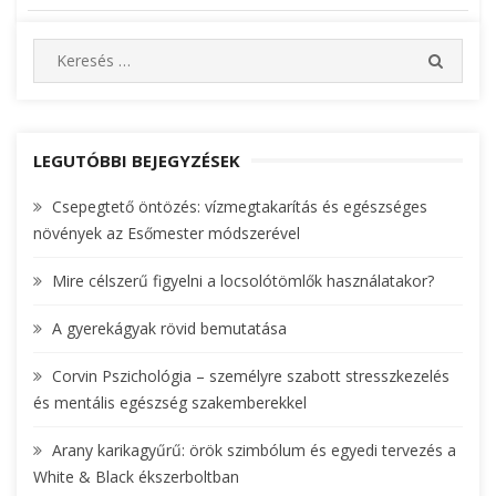
Bejegyzés
navigáció
S
S
e
E
A
a
R
r
C
c
LEGUTÓBBI BEJEGYZÉSEK
H
h
Csepegtető öntözés: vízmegtakarítás és egészséges
f
növények az Esőmester módszerével
o
r
Mire célszerű figyelni a locsolótömlők használatakor?
:
A gyerekágyak rövid bemutatása
Corvin Pszichológia – személyre szabott stresszkezelés
és mentális egészség szakemberekkel
Arany karikagyűrű: örök szimbólum és egyedi tervezés a
White & Black ékszerboltban