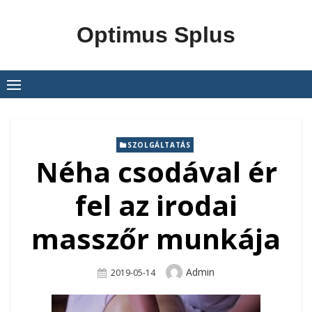
Skip
to
Optimus Splus
content
SZOLGÁLTATÁS
Néha csodával ér
fel az irodai
masszőr munkája
Author
Admin
Posted
2019-05-14
On