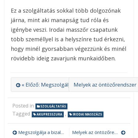
Ez a szolgáltatás sokkal több dolgozónak
járna, mint aki manapság tud róla és
igénybe veszi. Irodai masszőr csapatunk
több személlyel is a helyszínre tud érkezni,
hogy minél gyorsabban végezzünk és minél
rövidebb ideig zavarjunk munkaidőben.
« Előző: Megszolgálja a bizalmunkat a postakész
Melyek az öntözőrendszer k
Posted in
SZOLGÁLTATÁS
Tagged
,
AKUPRESSZURA
IRODAI MASSZÁZS
Megszolgálja a bizalmunkat a postakész boríték
Melyek az öntözőrendszer kiépítésnek lépései?