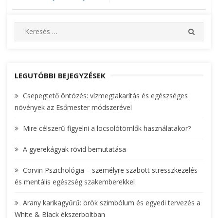
Bejegyzés
navigáció
S
S
e
E
A
a
R
r
C
c
LEGUTÓBBI BEJEGYZÉSEK
H
h
Csepegtető öntözés: vízmegtakarítás és egészséges
f
növények az Esőmester módszerével
o
r
Mire célszerű figyelni a locsolótömlők használatakor?
:
A gyerekágyak rövid bemutatása
Corvin Pszichológia – személyre szabott stresszkezelés
és mentális egészség szakemberekkel
Arany karikagyűrű: örök szimbólum és egyedi tervezés a
White & Black ékszerboltban