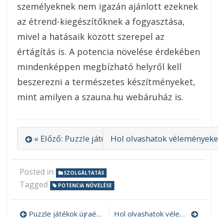
személyeknek nem igazán ajánlott ezeknek
az étrend-kiegészítőknek a fogyasztása,
mivel a hatásaik között szerepel az
értágítás is. A potencia növelése érdekében
mindenképpen megbízható helyről kell
beszerezni a természetes készítményeket,
mint amilyen a szauna.hu webáruház is.
« Előző: Puzzle játékok újraértelmezett formába
Hol olvashatok véleményeket
Posted in
SZOLGÁLTATÁS
Tagged
POTENCIA NÖVELÉSE
Puzzle játékok újraértelmezett formában
Hol olvashatok véleményeket az Aviva tornáról?