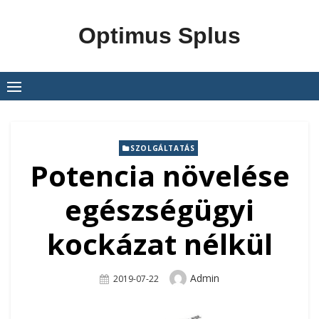
Skip
to
Optimus Splus
content
SZOLGÁLTATÁS
Potencia növelése
egészségügyi
kockázat nélkül
Author
Admin
Posted
2019-07-22
On