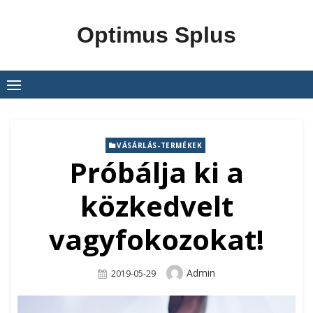
Skip
to
Optimus Splus
content
VÁSÁRLÁS-TERMÉKEK
Próbálja ki a
közkedvelt
vagyfokozokat!
Author
Admin
Posted
2019-05-29
On