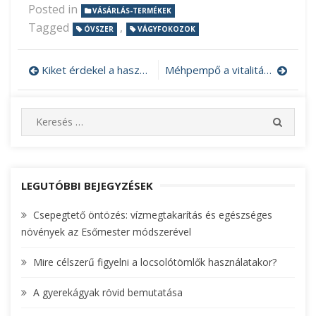
Posted in
VÁSÁRLÁS-TERMÉKEK
Tagged
,
ÓVSZER
VÁGYFOKOZOK
Kiket érdekel a használtautó felvásárlás Budapest városában?
Méhpempő a vitalitásunk megőrzéséért
Bejegyzés
navigáció
S
S
e
E
A
a
R
r
C
c
LEGUTÓBBI BEJEGYZÉSEK
H
h
Csepegtető öntözés: vízmegtakarítás és egészséges
f
növények az Esőmester módszerével
o
r
Mire célszerű figyelni a locsolótömlők használatakor?
:
A gyerekágyak rövid bemutatása