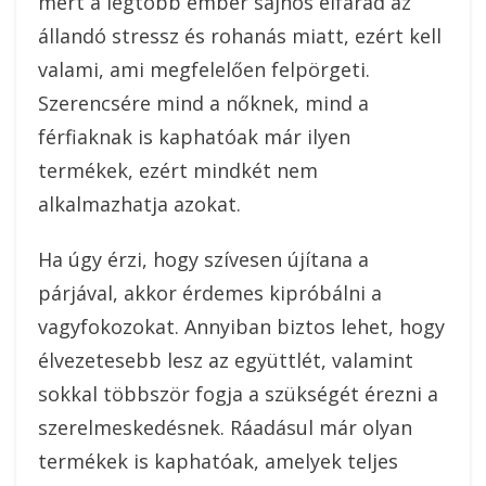
mert a legtöbb ember sajnos elfárad az
állandó stressz és rohanás miatt, ezért kell
valami, ami megfelelően felpörgeti.
Szerencsére mind a nőknek, mind a
férfiaknak is kaphatóak már ilyen
termékek, ezért mindkét nem
alkalmazhatja azokat.
Ha úgy érzi, hogy szívesen újítana a
párjával, akkor érdemes kipróbálni a
vagyfokozokat. Annyiban biztos lehet, hogy
élvezetesebb lesz az együttlét, valamint
sokkal többször fogja a szükségét érezni a
szerelmeskedésnek. Ráadásul már olyan
termékek is kaphatóak, amelyek teljes