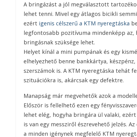
A bringázást a jól megválasztott tartoz
lehet tenni. Mivel egy átlagos bicikli semm
ezért
igenis célszerű a KTM nyeregtáska
be
legfontosabb pozitívuma mindenképp az, 
bringásnak szüksége lehet.
Helyet kínál a mini pumpának és egy kismé
elhelyezhető benne bankkártya, készpénz,
szerszámok is. A KTM nyeregtáska tehát fe
szituációkra is, akárcsak egy defektre.
Manapság már megvehetők azok a modellek
Először is fellelhető ezen egy fényvisszave
lehet elég, hogyha bringára ül valaki, ez
is van egy messziről észrevehető jelzés. 
a minden igénynek megfelelő KTM nyeregt