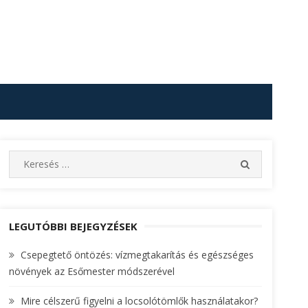
S
S
e
E
A
a
R
r
C
c
LEGUTÓBBI BEJEGYZÉSEK
H
h
Csepegtető öntözés: vízmegtakarítás és egészséges
f
növények az Esőmester módszerével
o
r
Mire célszerű figyelni a locsolótömlők használatakor?
: