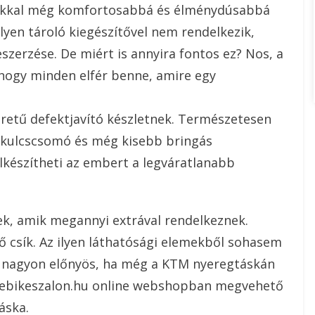
ékokkal még komfortosabbá és élménydúsabbá
ilyen tároló kiegészítővel nem rendelkezik,
szerzése. De miért is annyira fontos ez? Nos, a
hogy minden elfér benne, amire egy
retű defektjavító készletnek. Természetesen
 kulcscsomó és még kisebb bringás
lkészítheti az embert a legváratlanabb
, amik megannyi extrával rendelkeznek.
rő csík. Az ilyen láthatósági elemekből sohasem
ért nagyon előnyös, ha még a KTM nyeregtáskán
Az ebikeszalon.hu online webshopban megvehető
áska.