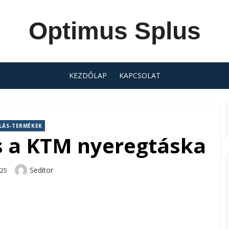
Optimus Splus
KEZDŐLAP
KAPCSOLAT
LÁS-TERMÉKEK
s a KTM nyeregtáska
Author
Seditor
-25