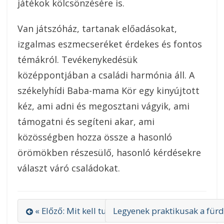
játékok kölcsönzésére is.
Van játszóház, tartanak előadásokat,
izgalmas eszmecseréket érdekes és fontos
témákról. Tevékenykedésük
középpontjában a családi harmónia áll. A
székelyhídi Baba-mama Kör egy kinyújtott
kéz, ami adni és megosztani vágyik, ami
támogatni és segíteni akar, ami
közösségben hozza össze a hasonló
örömökben részesülő, hasonló kérdésekre
választ váró családokat.
« Előző: Mit kell tudni az öntözőrendszer telepít
Legyenek praktikusak a fürd