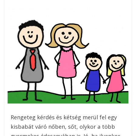
On
Rengeteg kérdés és kétség merül fel egy
kisbabát váró nőben, sőt, olykor a több
gyermekes édesanyában is. Jó, ha ilyenkor