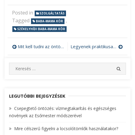
Posted in
SZOLGÁLTATÁS
Tagged
,
BABA-MAMA KÖR
SZÉKELYHÍDI BABA-MAMA KÖR
Mit kell tudni az öntözőrendszer telepítésről?
Legyenek praktikusak a fürdőszobai ajándéktárgyak!
Bejegyzés
navigáció
S
S
e
E
A
a
R
r
C
c
LEGUTÓBBI BEJEGYZÉSEK
H
h
Csepegtető öntözés: vízmegtakarítás és egészséges
f
növények az Esőmester módszerével
o
r
Mire célszerű figyelni a locsolótömlők használatakor?
: