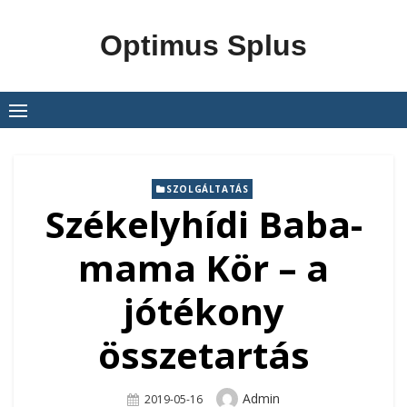
Skip
to
Optimus Splus
content
SZOLGÁLTATÁS
Székelyhídi Baba-
mama Kör – a
jótékony
összetartás
Author
Admin
Posted
2019-05-16