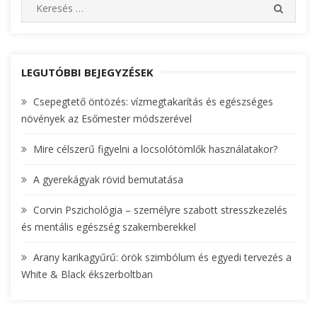
S
S
e
E
A
a
R
r
C
c
LEGUTÓBBI BEJEGYZÉSEK
H
h
Csepegtető öntözés: vízmegtakarítás és egészséges
f
növények az Esőmester módszerével
o
r
Mire célszerű figyelni a locsolótömlők használatakor?
:
A gyerekágyak rövid bemutatása
Corvin Pszichológia – személyre szabott stresszkezelés
és mentális egészség szakemberekkel
Arany karikagyűrű: örök szimbólum és egyedi tervezés a
White & Black ékszerboltban