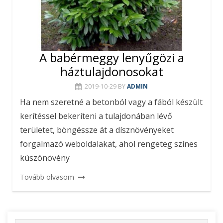
A babérmeggy lenyűgözi a
háztulajdonosokat
2019-10-29
BY
ADMIN
Ha nem szeretné a betonból vagy a fából készült
kerítéssel bekeríteni a tulajdonában lévő
területet, böngéssze át a dísznövényeket
forgalmazó weboldalakat, ahol rengeteg színes
kúszónövény
Tovább olvasom