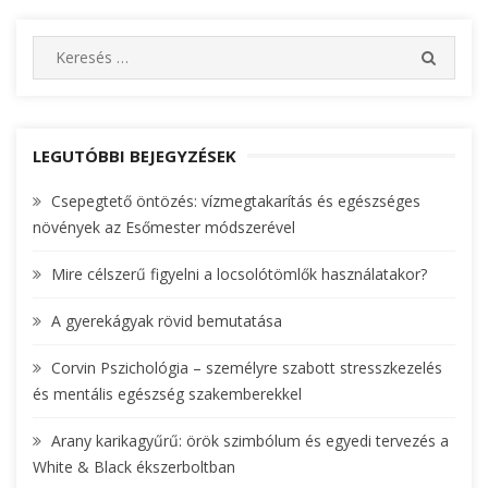
S
S
e
E
A
a
R
r
C
c
LEGUTÓBBI BEJEGYZÉSEK
H
h
Csepegtető öntözés: vízmegtakarítás és egészséges
f
növények az Esőmester módszerével
o
r
Mire célszerű figyelni a locsolótömlők használatakor?
:
A gyerekágyak rövid bemutatása
Corvin Pszichológia – személyre szabott stresszkezelés
és mentális egészség szakemberekkel
Arany karikagyűrű: örök szimbólum és egyedi tervezés a
White & Black ékszerboltban