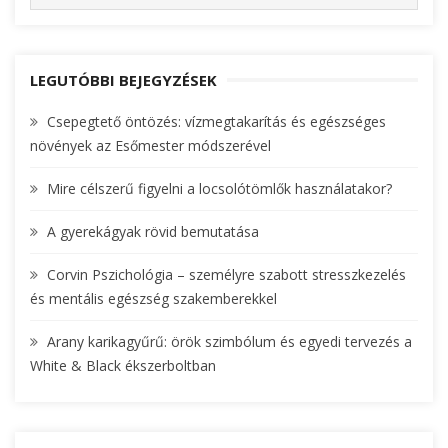
e
E
A
a
R
r
C
c
LEGUTÓBBI BEJEGYZÉSEK
H
h
Csepegtető öntözés: vízmegtakarítás és egészséges
f
növények az Esőmester módszerével
o
r
Mire célszerű figyelni a locsolótömlők használatakor?
:
A gyerekágyak rövid bemutatása
Corvin Pszichológia – személyre szabott stresszkezelés
és mentális egészség szakemberekkel
Arany karikagyűrű: örök szimbólum és egyedi tervezés a
White & Black ékszerboltban