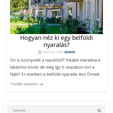
Hogyan néz ki egy belföldi
nyaralás?
2020-06-10
BY
ADMIN
Ön is iszonyodik a repülőtől? Inkább maradna a
lakáshoz közel, de még így is utazáson töri a
fejét? Ez esetben a belföldi nyaralás lesz Önnek
Tovább olvasom
S
S