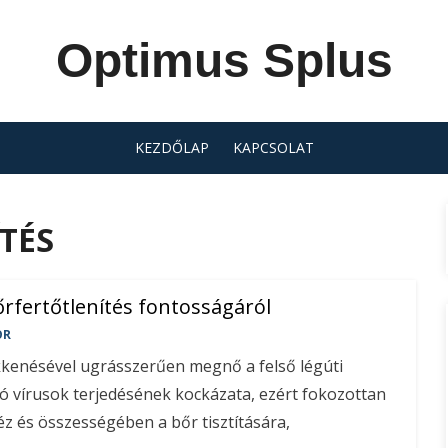
Optimus Splus
KEZDŐLAP
KAPCSOLAT
TÉS
rfertőtlenítés fontosságáról
OR
kenésével ugrásszerűen megnő a felső légúti
 vírusok terjedésének kockázata, ezért fokozottan
kéz és összességében a bőr tisztítására,