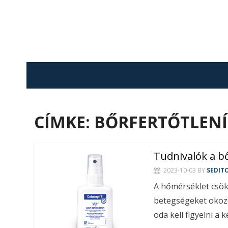
Skip
to
content
CÍMKE:
BŐRFERTŐTLENÍ
Tudnivalók a bő
2023-10-03
BY
SEDIT
A hőmérséklet csök
betegségeket okozó
oda kell figyelni a 