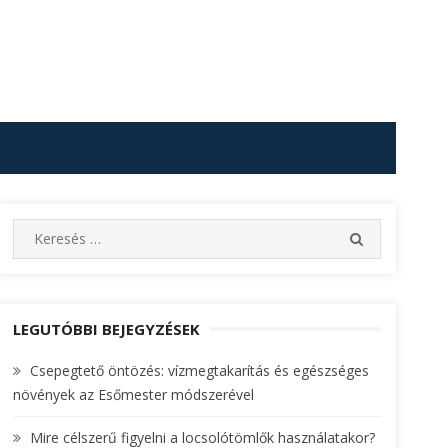
S
S
e
E
A
a
R
r
C
c
LEGUTÓBBI BEJEGYZÉSEK
H
h
Csepegtető öntözés: vízmegtakarítás és egészséges
f
növények az Esőmester módszerével
o
r
Mire célszerű figyelni a locsolótömlők használatakor?
: