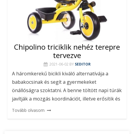
Chipolino triciklik nehéz terepre
tervezve
2021-06-02
BY
SEDITOR
A háromkerekű bicikli kiváló alternatívája a
babakocsinak és segít a gyermekeket
önállóságra szoktatni. A benne töltött napi túrák
javítják a mozgás koordinációt, illetve erősítik és
Tovább olvasom