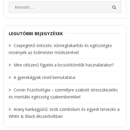
S
S
e
E
A
a
R
r
C
c
LEGUTÓBBI BEJEGYZÉSEK
H
h
Csepegtető öntözés: vízmegtakarítás és egészséges
f
növények az Esőmester módszerével
o
r
Mire célszerű figyelni a locsolótömlők használatakor?
:
A gyerekágyak rövid bemutatása
Corvin Pszichológia – személyre szabott stresszkezelés
és mentális egészség szakemberekkel
Arany karikagyűrű: örök szimbólum és egyedi tervezés a
White & Black ékszerboltban