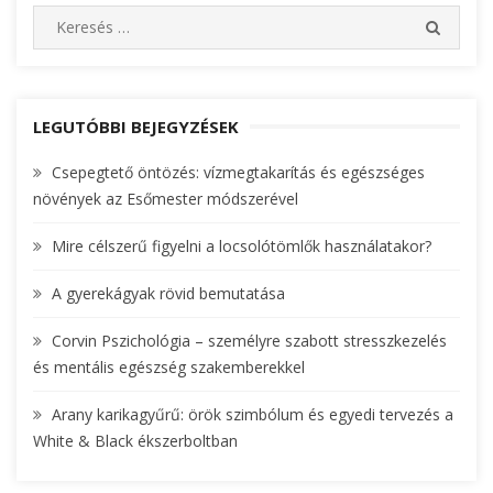
S
S
e
E
A
a
R
r
C
c
LEGUTÓBBI BEJEGYZÉSEK
H
h
Csepegtető öntözés: vízmegtakarítás és egészséges
f
növények az Esőmester módszerével
o
r
Mire célszerű figyelni a locsolótömlők használatakor?
:
A gyerekágyak rövid bemutatása
Corvin Pszichológia – személyre szabott stresszkezelés
és mentális egészség szakemberekkel
Arany karikagyűrű: örök szimbólum és egyedi tervezés a
White & Black ékszerboltban