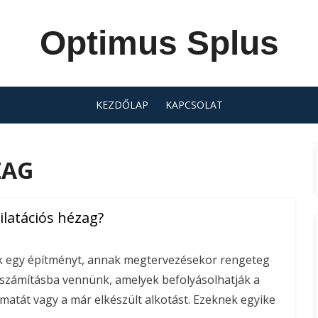
Optimus Splus
KEZDŐLAP
KAPCSOLAT
ZAG
ilatációs hézag?
k egy építményt, annak megtervezésekor rengeteg
l számításba vennünk, amelyek befolyásolhatják a
atát vagy a már elkészült alkotást. Ezeknek egyike