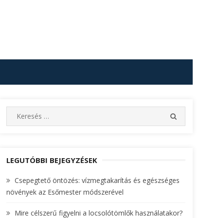
S
S
e
E
A
a
R
r
C
c
LEGUTÓBBI BEJEGYZÉSEK
H
h
Csepegtető öntözés: vízmegtakarítás és egészséges
f
növények az Esőmester módszerével
o
r
Mire célszerű figyelni a locsolótömlők használatakor?
: