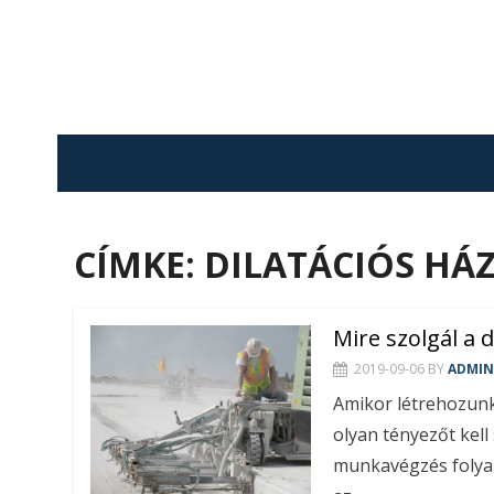
Skip
to
content
CÍMKE:
DILATÁCIÓS HÁ
Mire szolgál a d
2019-09-06
BY
ADMIN
Amikor létrehozun
olyan tényezőt kel
munkavégzés folyam