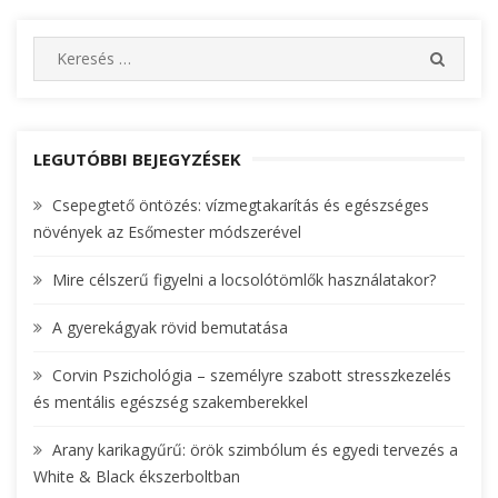
S
S
e
E
A
a
R
r
C
c
LEGUTÓBBI BEJEGYZÉSEK
H
h
Csepegtető öntözés: vízmegtakarítás és egészséges
f
növények az Esőmester módszerével
o
r
Mire célszerű figyelni a locsolótömlők használatakor?
:
A gyerekágyak rövid bemutatása
Corvin Pszichológia – személyre szabott stresszkezelés
és mentális egészség szakemberekkel
Arany karikagyűrű: örök szimbólum és egyedi tervezés a
White & Black ékszerboltban