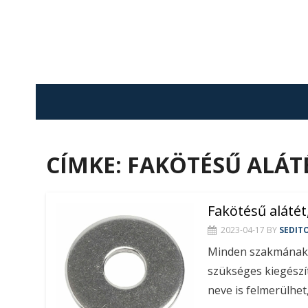
Skip
to
content
CÍMKE:
FAKÖTÉSŰ ALÁT
Fakötésű aláté
2023-04-17
BY
SEDIT
Minden szakmának m
szükséges kiegészít
neve is felmerülhe