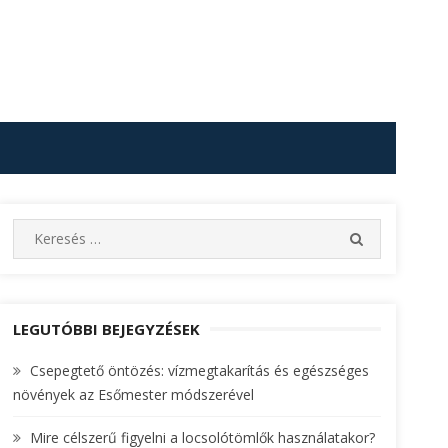
S
S
e
E
A
a
R
r
C
c
LEGUTÓBBI BEJEGYZÉSEK
H
h
Csepegtető öntözés: vízmegtakarítás és egészséges
f
növények az Esőmester módszerével
o
r
Mire célszerű figyelni a locsolótömlők használatakor?
: