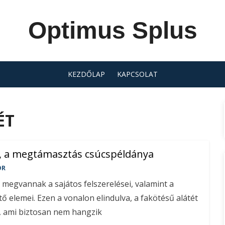
Optimus Splus
KEZDŐLAP
KAPCSOLAT
ÉT
t, a megtámasztás csúcspéldánya
OR
egvannak a sajátos felszerelései, valamint a
ő elemei. Ezen a vonalon elindulva, a fakötésű alátét
t, ami biztosan nem hangzik