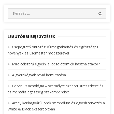
S
S
e
E
A
a
R
r
C
c
LEGUTÓBBI BEJEGYZÉSEK
H
h
Csepegtető öntözés: vízmegtakarítás és egészséges
f
növények az Esőmester módszerével
o
r
Mire célszerű figyelni a locsolótömlők használatakor?
:
A gyerekágyak rövid bemutatása
Corvin Pszichológia – személyre szabott stresszkezelés
és mentális egészség szakemberekkel
Arany karikagyűrű: örök szimbólum és egyedi tervezés a
White & Black ékszerboltban