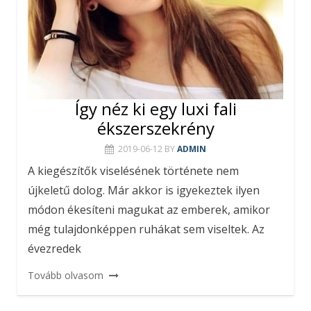
Így néz ki egy luxi fali
ékszerszekrény
2019-06-12
BY
ADMIN
A kiegészítők viselésének története nem
újkeletű dolog. Már akkor is igyekeztek ilyen
módon ékesíteni magukat az emberek, amikor
még tulajdonképpen ruhákat sem viseltek. Az
évezredek
Tovább olvasom