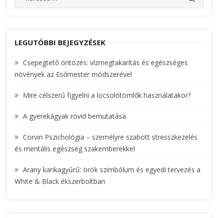
e
E
A
a
R
r
C
c
LEGUTÓBBI BEJEGYZÉSEK
H
h
Csepegtető öntözés: vízmegtakarítás és egészséges
f
növények az Esőmester módszerével
o
r
Mire célszerű figyelni a locsolótömlők használatakor?
:
A gyerekágyak rövid bemutatása
Corvin Pszichológia – személyre szabott stresszkezelés
és mentális egészség szakemberekkel
Arany karikagyűrű: örök szimbólum és egyedi tervezés a
White & Black ékszerboltban