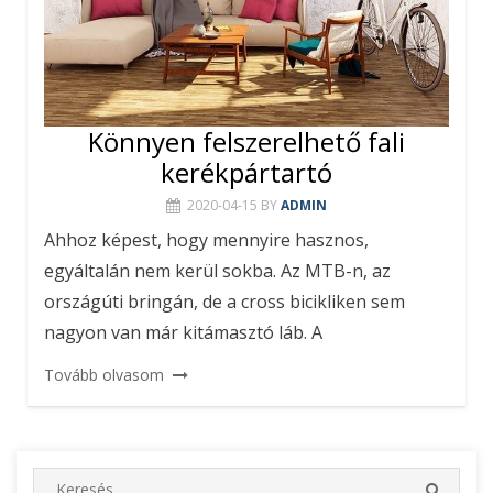
Könnyen felszerelhető fali
kerékpártartó
2020-04-15
BY
ADMIN
Ahhoz képest, hogy mennyire hasznos,
egyáltalán nem kerül sokba. Az MTB-n, az
országúti bringán, de a cross bicikliken sem
nagyon van már kitámasztó láb. A
Tovább olvasom
S
S