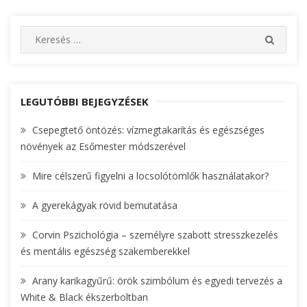
S
S
e
E
A
a
R
r
C
c
LEGUTÓBBI BEJEGYZÉSEK
H
h
Csepegtető öntözés: vízmegtakarítás és egészséges
f
növények az Esőmester módszerével
o
r
Mire célszerű figyelni a locsolótömlők használatakor?
:
A gyerekágyak rövid bemutatása
Corvin Pszichológia – személyre szabott stresszkezelés
és mentális egészség szakemberekkel
Arany karikagyűrű: örök szimbólum és egyedi tervezés a
White & Black ékszerboltban