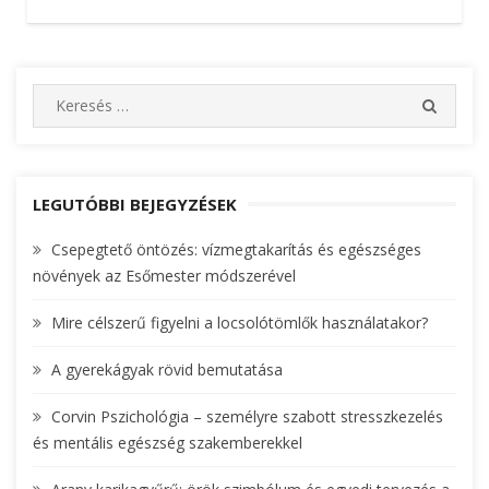
S
S
e
E
A
a
R
r
C
c
LEGUTÓBBI BEJEGYZÉSEK
H
h
Csepegtető öntözés: vízmegtakarítás és egészséges
f
növények az Esőmester módszerével
o
r
Mire célszerű figyelni a locsolótömlők használatakor?
:
A gyerekágyak rövid bemutatása
Corvin Pszichológia – személyre szabott stresszkezelés
és mentális egészség szakemberekkel