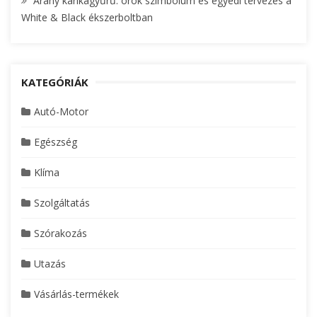
Arany karikagyűrű: örök szimbólum és egyedi tervezés a
White & Black ékszerboltban
KATEGÓRIÁK
Autó-Motor
Egészség
Klíma
Szolgáltatás
Szórakozás
Utazás
Vásárlás-termékek