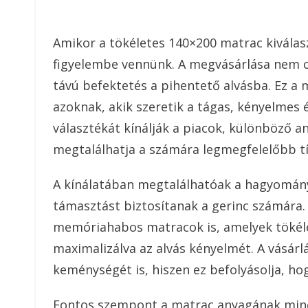
Amikor a tökéletes 140×200 matrac kiválas
figyelembe vennünk. A megvásárlása nem 
távú befektetés a pihentető alvásba. Ez a 
azoknak, akik szeretik a tágas, kényelmes 
választékát kínálják a piacok, különböző 
megtalálhatja a számára legmegfelelőbb tí
A kínálatában megtalálhatóak a hagyomány
támasztást biztosítanak a gerinc számára.
memóriahabos matracok is, amelyek tökéle
maximalizálva az alvás kényelmét. A vásárl
keménységét is, hiszen ez befolyásolja, ho
Fontos szempont a matrac anyagának min