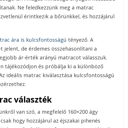
sítanak. Ne feledkezzünk meg a matrac
vetlenül érintkezik a bőrünkkel, és hozzájárul
rac ára is kulcsfontosságú
tényező. A
jelent, de érdemes összehasonlítani a
egjobb ár-érték arányú matracot válasszuk.
n tájékozódjon és próbálja ki a különböző
Az ideális matrac kiválasztása kulcsfontosságú
özérzethez.
rac választék
nkről van szó, a megfelelő 160×200 ágy
csak hogy hozzájárul az éjszakai pihenés