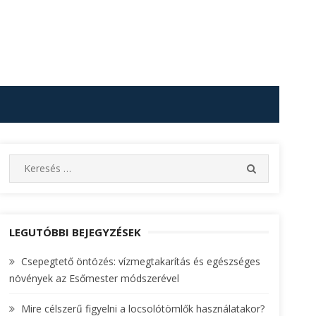
S
S
e
E
A
a
R
r
C
c
LEGUTÓBBI BEJEGYZÉSEK
H
h
Csepegtető öntözés: vízmegtakarítás és egészséges
f
növények az Esőmester módszerével
o
r
Mire célszerű figyelni a locsolótömlők használatakor?
: