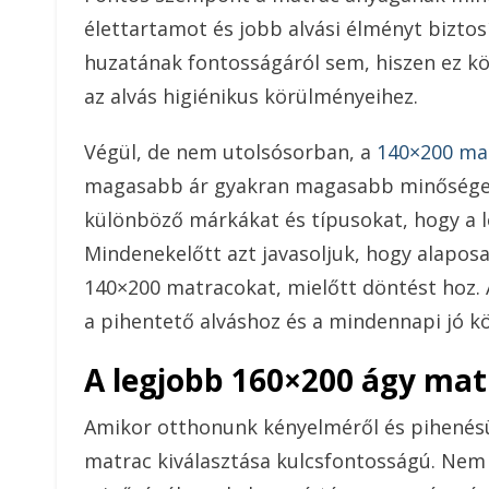
élettartamot és jobb alvási élményt bizto
huzatának fontosságáról sem, hiszen ez köz
az alvás higiénikus körülményeihez.
Végül, de nem utolsósorban, a
140×200 mat
magasabb ár gyakran magasabb minőséget 
különböző márkákat és típusokat, hogy a l
Mindenekelőtt azt javasoljuk, hogy alaposa
140×200 matracokat, mielőtt döntést hoz. 
a pihentető alváshoz és a mindennapi jó k
A legjobb 160×200 ágy mat
Amikor otthonunk kényelméről és pihenésü
matrac kiválasztása kulcsfontosságú. Nem 