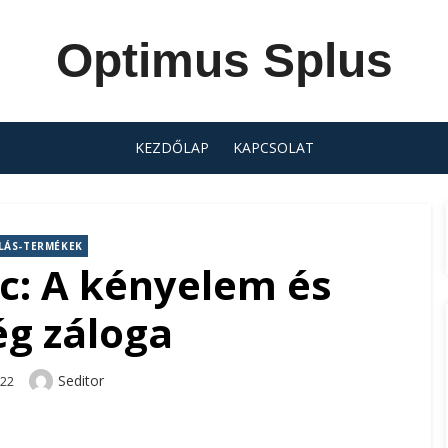
Optimus Splus
KEZDŐLAP
KAPCSOLAT
LÁS-TERMÉKEK
c: A kényelem és
g záloga
Author
Seditor
-22