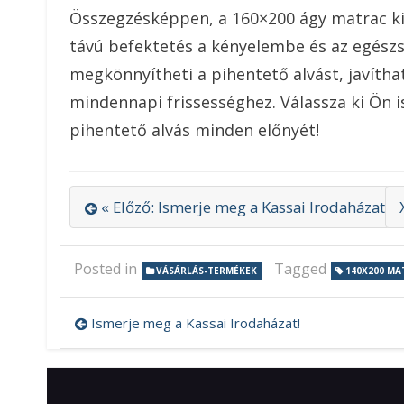
Összegzésképpen, a 160×200 ágy matrac ki
távú befektetés a kényelembe és az egész
megkönnyítheti a pihentető alvást, javítha
mindennapi frissességhez. Válassza ki Ön i
pihentető alvás minden előnyét!
« Előző: Ismerje meg a Kassai Irodaházat!
Posted in
Tagged
VÁSÁRLÁS-TERMÉKEK
140X200 MA
Ismerje meg a Kassai Irodaházat!
Bejegyzés
navigáció