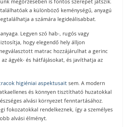
ünk megőrzésében is fontos szerepet játszik.
gtalálhatóak a különböző keménységű, anyagú
egtalálhatja a számára legideálisabbat.
anyaga. Legyen szó hab-, rugós vagy
tosítja, hogy elegendő hely álljon
 megválasztott matrac hozzájárulhat a gerinc
z ágyék- és hátfájásokat, és javíthatja az
racok higiéniai aspektusait
sem. A modern
atkaellenes és könnyen tisztítható huzatokkal
észséges alvási környezet fenntartásához.
 fokozatokkal rendelkeznek, így a személyes
jobb alvási élményt.