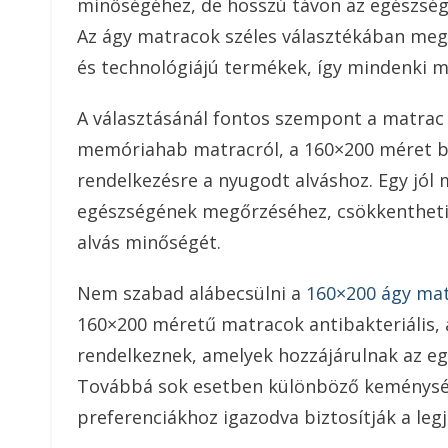
minőségéhez, de hosszú távon az egészség
Az ágy matracok széles választékában me
és technológiájú termékek, így mindenki m
A választásánál fontos szempont a matrac 
memóriahab matracról, a 160×200 méret biz
rendelkezésre a nyugodt alváshoz. Egy jól
egészségének megőrzéséhez, csökkentheti a
alvás minőségét.
Nem szabad alábecsülni a
160×200 ágy mat
160×200 méretű matracok antibakteriális, 
rendelkeznek, amelyek hozzájárulnak az eg
Továbbá sok esetben különböző keménységi
preferenciákhoz igazodva biztosítják a leg