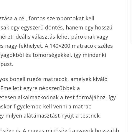
ztása a cél, fontos szempontokat kell
csak egy egyszerű döntés, hanem egy hosszú
méret ideális választás lehet pároknak vagy
és nagy fekhelyet. A 140×200 matracok széles
anyagokból és tömörségekkel, így mindenki
pust.
os bonell rugós matracok, amelyek kiváló
 Emellett egyre népszerűbbek a
tesen alkalmazkodnak a test formájához, így
áskor figyelembe kell venni a matrac
gy milyen alátámasztást nyújt a testnek.
ősége is. A magas minőségű anyagok hosszabb