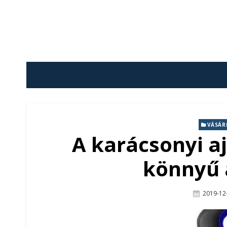
Skip
to
content
VÁSÁR
A karácsonyi a
könnyű 
Posted
2019-12
On