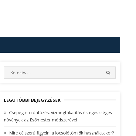
S
S
e
E
A
a
R
r
C
c
LEGUTÓBBI BEJEGYZÉSEK
H
h
Csepegtető öntözés: vízmegtakarítás és egészséges
f
növények az Esőmester módszerével
o
r
Mire célszerű figyelni a locsolótömlők használatakor?
: