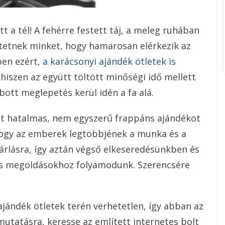
tt a tél! A fehérre festett táj, a meleg ruhában
etnek minket, hogy hamarosan elérkezik az
pen ezért,
a karácsonyi ajándék ötletek is
iszen az együtt töltött minőségi idő mellett
bott meglepetés kerül idén a fa alá.
lat hatalmas, nem egyszerű frappáns ajándékot
 hogy az emberek legtöbbjének a munka és a
ásárlásra, így aztán végső elkeseredésünkben és
s megoldásokhoz folyamodunk. Szerencsére
jándék ötletek terén verhetetlen, így abban az
utatásra, keresse az említett internetes bolt