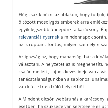
Elég csak kinézni az ablakon, hogy tudjuk, i
öltözött mosolygós emberek arra emlékezt
egyik legszebb ünnepünk, a karácsony. Ép
relevanciát nyernek
a mindennapok során, h
az is roppant fontos, milyen személyre sza
Az igazság az, hogy manapság, bár a kíná
választani. A helyzetet az is megnehezíti,
család mellett, sajnos kevés ideje van a v
tanácstalanságunkban a sablonos, unalma
van kiút e frusztráló helyzetből!
A Mindent olcsón webáruház a karácsonyi a
esetben, ha szüksége van segítségre és útm