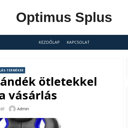
Optimus Splus
KEZDŐLAP
KAPCSOLAT
LÁS-TERMÉKEK
jándék ötletekkel
a vásárlás
Author
Admin
-07