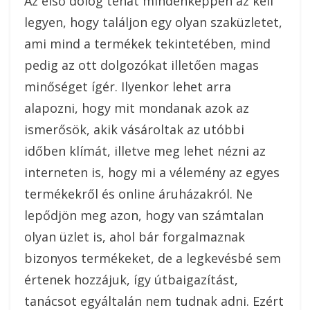
Az első dolog tehát mindenképpen az kell
legyen, hogy találjon egy olyan szaküzletet,
ami mind a termékek tekintetében, mind
pedig az ott dolgozókat illetően magas
minőséget ígér. Ilyenkor lehet arra
alapozni, hogy mit mondanak azok az
ismerősök, akik vásároltak az utóbbi
időben klímát, illetve meg lehet nézni az
interneten is, hogy mi a vélemény az egyes
termékekről és online áruházakról.
Ne
lepődjön meg azon, hogy van számtalan
olyan üzlet is, ahol bár forgalmaznak
bizonyos termékeket, de a legkevésbé sem
értenek hozzájuk, így útbaigazítást,
tanácsot egyáltalán nem tudnak adni. Ezért