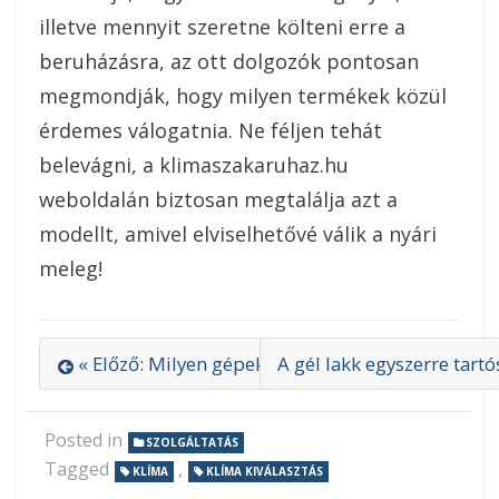
illetve mennyit szeretne költeni erre a
beruházásra, az ott dolgozók pontosan
megmondják, hogy milyen termékek közül
érdemes válogatnia. Ne féljen tehát
belevágni, a klimaszakaruhaz.hu
weboldalán biztosan megtalálja azt a
modellt, amivel elviselhetővé válik a nyári
meleg!
« Előző: Milyen gépekre jó a targoncavezetői ta
A gél lakk egyszerre tart
Posted in
SZOLGÁLTATÁS
Tagged
,
KLÍMA
KLÍMA KIVÁLASZTÁS