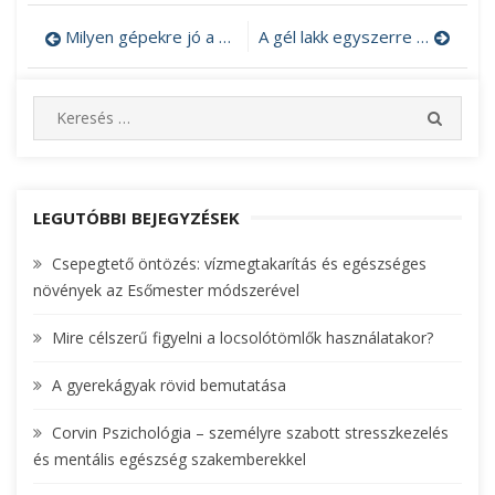
Milyen gépekre jó a targoncavezetői tanfolyam?
A gél lakk egyszerre tartós és csodaszép
Bejegyzés
navigáció
S
S
e
E
A
a
R
r
C
c
LEGUTÓBBI BEJEGYZÉSEK
H
h
Csepegtető öntözés: vízmegtakarítás és egészséges
f
növények az Esőmester módszerével
o
r
Mire célszerű figyelni a locsolótömlők használatakor?
:
A gyerekágyak rövid bemutatása
Corvin Pszichológia – személyre szabott stresszkezelés
és mentális egészség szakemberekkel