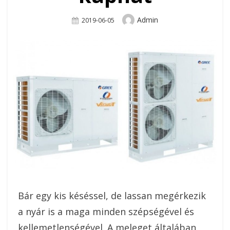
Author
Admin
Posted
2019-06-05
On
Bár egy kis késéssel, de lassan megérkezik
a nyár is a maga minden szépségével és
kellemetlenségével. A meleget általában