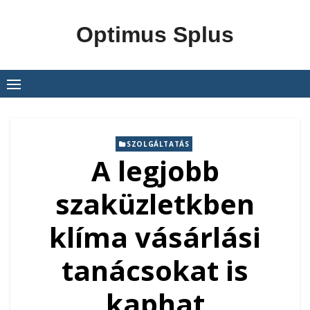
Skip
to
Optimus Splus
content
SZOLGÁLTATÁS
A legjobb
szaküzletkben
klíma vásárlási
tanácsokat is
kaphat