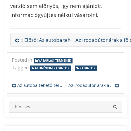
verzió sem előnyös, így nem ajánlott
információgyűjtés nélkül vásárolni.
« Előző: Az autóba tehető telefontartó nagyon pr
Az irodabútor árak a föl
Posted in
VÁSÁRLÁS-TERMÉKEK
Tagged
,
ALUMÍNIUM RADIÁTOR
RADIÁTOR
Az autóba tehető telefontartó nagyon praktikus
Az irodabútor árak a földön járnak
Bejegyzés
navigáció
S
S
e
E
A
a
R
r
C