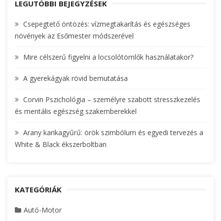
c
LEGUTÓBBI BEJEGYZÉSEK
H
h
Csepegtető öntözés: vízmegtakarítás és egészséges
f
növények az Esőmester módszerével
o
r
Mire célszerű figyelni a locsolótömlők használatakor?
:
A gyerekágyak rövid bemutatása
Corvin Pszichológia – személyre szabott stresszkezelés
és mentális egészség szakemberekkel
Arany karikagyűrű: örök szimbólum és egyedi tervezés a
White & Black ékszerboltban
KATEGÓRIÁK
Autó-Motor