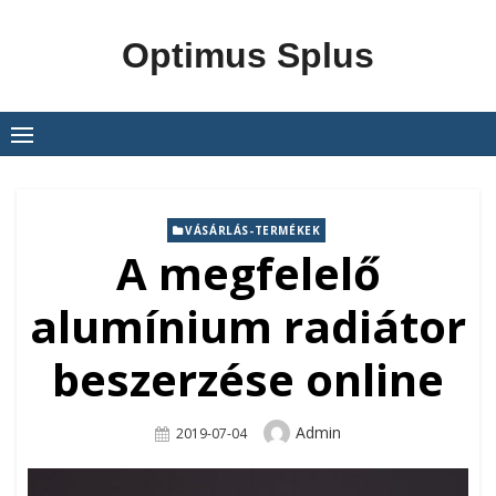
Skip
to
Optimus Splus
content
VÁSÁRLÁS-TERMÉKEK
A megfelelő
alumínium radiátor
beszerzése online
Author
Admin
Posted
2019-07-04
On