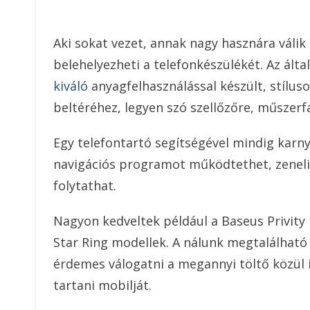
Aki sokat vezet, annak nagy hasznára váli
belehelyezheti a telefonkészülékét. Az ált
kiváló
anyagfelhasználással készült, stílus
beltéréhez, legyen szó szellőzőre, műszerf
Egy telefontartó segítségével mindig karny
navigációs programot működtethet, zenelis
folytathat.
Nagyon kedveltek például a Baseus Privity
Star Ring modellek. A nálunk megtalálható 
érdemes válogatni a megannyi töltő közül i
tartani mobilját.