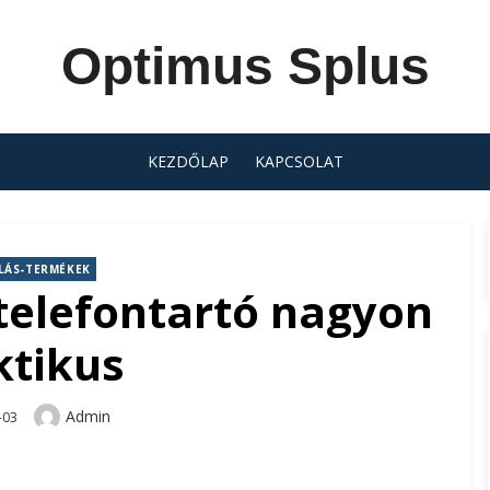
Optimus Splus
KEZDŐLAP
KAPCSOLAT
LÁS-TERMÉKEK
telefontartó nagyon
ktikus
Author
Admin
-03