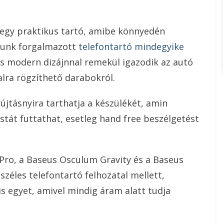
k egy praktikus tartó, amibe könnyedén
alunk forgalmazott
telefontartó mindegyike
os modern dizájnnal remekül igazodik az autó
alra rögzíthető darabokról.
újtásnyira tarthatja a készülékét, amin
tát futtathat, esetleg hand free beszélgetést
 Pro, a Baseus Osculum Gravity és a Baseus
széles telefontartó felhozatal mellett,
s egyet, amivel mindig áram alatt tudja