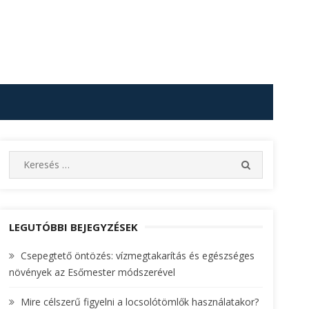
S
S
e
E
A
a
R
r
C
c
LEGUTÓBBI BEJEGYZÉSEK
H
h
Csepegtető öntözés: vízmegtakarítás és egészséges
f
növények az Esőmester módszerével
o
r
Mire célszerű figyelni a locsolótömlők használatakor?
: