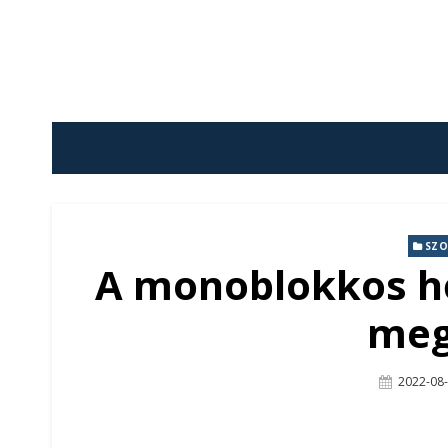
Skip
to
content
SZO
A monoblokkos h
meg
Posted
2022-08
On