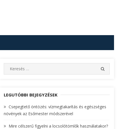
S
S
e
E
A
a
R
r
C
c
LEGUTÓBBI BEJEGYZÉSEK
H
h
Csepegtető öntözés: vízmegtakarítás és egészséges
f
növények az Esőmester módszerével
o
r
Mire célszerű figyelni a locsolótömlők használatakor?
: