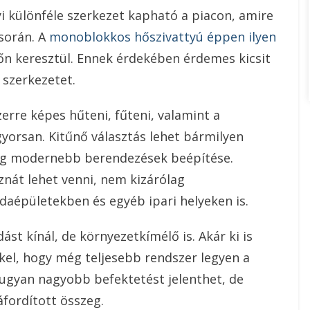
különféle szerkezet kapható a piacon, amire
során. A
monoblokkos hőszivattyú éppen ilyen
dőn keresztül. Ennek érdekében érdemes kicsit
 szerkezetet.
rre képes hűteni, fűteni, valamint a
 gyorsan. Kitűnő választás lehet bármilyen
 még modernebb berendezések beépítése.
át lehet venni, nem kizárólag
aépületekben és egyéb ipari helyeken is.
t kínál, de környezetkímélő is. Akár ki is
el, hogy még teljesebb rendszer legyen a
gyan nagyobb befektetést jelenthet, de
fordított összeg.