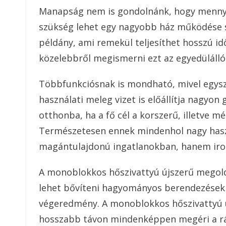
Manapság nem is gondolnánk, hogy mennyi 
szükség lehet egy nagyobb ház működése 
példány, ami remekül teljesíthet hosszú i
közelebbről megismerni ezt az egyedülálló
Többfunkciósnak is mondható, mivel egysze
használati meleg vizet is előállítja nagyon
otthonba, ha a fő cél a korszerű, illetve
Természetesen ennek mindenhol nagy haszn
magántulajdonú ingatlanokban, hanem irod
A monoblokkos hőszivattyú újszerű megoldás
lehet bővíteni hagyományos berendezésekk
végeredmény. A monoblokkos hőszivattyú u
hosszabb távon mindenképpen megéri a rá