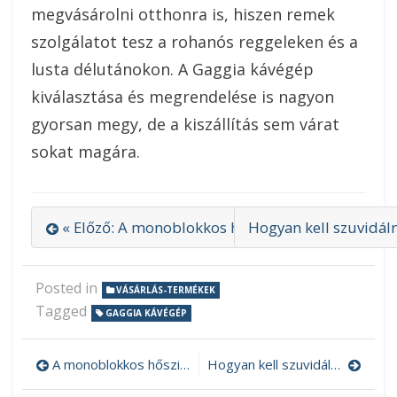
megvásárolni otthonra is, hiszen remek
szolgálatot tesz a rohanós reggeleken és a
lusta délutánokon. A Gaggia kávégép
kiválasztása és megrendelése is nagyon
gyorsan megy, de a kiszállítás sem várat
sokat magára.
« Előző: A monoblokkos hőszivattyú komplex m
Hogyan kell szuvidáln
Posted in
VÁSÁRLÁS-TERMÉKEK
Tagged
GAGGIA KÁVÉGÉP
A monoblokkos hőszivattyú komplex megoldás
Hogyan kell szuvidálni?
Bejegyzés