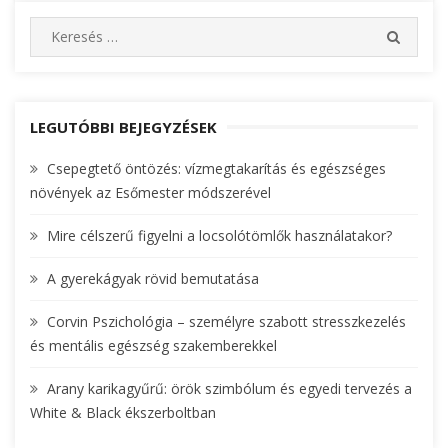
navigáció
S
S
e
E
A
a
R
r
C
c
LEGUTÓBBI BEJEGYZÉSEK
H
h
Csepegtető öntözés: vízmegtakarítás és egészséges
f
növények az Esőmester módszerével
o
r
Mire célszerű figyelni a locsolótömlők használatakor?
:
A gyerekágyak rövid bemutatása
Corvin Pszichológia – személyre szabott stresszkezelés
és mentális egészség szakemberekkel
Arany karikagyűrű: örök szimbólum és egyedi tervezés a
White & Black ékszerboltban