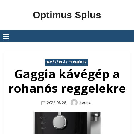
Skip
to
Optimus Splus
content
VÁSÁRLÁS-TERMÉKEK
Gaggia kávégép a
rohanós reggelekre
Author
Seditor
Posted
2022-08-28
On