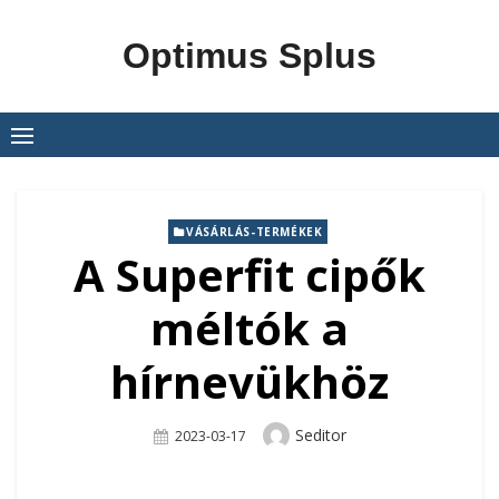
Skip
to
Optimus Splus
content
VÁSÁRLÁS-TERMÉKEK
A Superfit cipők
méltók a
hírnevükhöz
Author
Seditor
Posted
2023-03-17
On