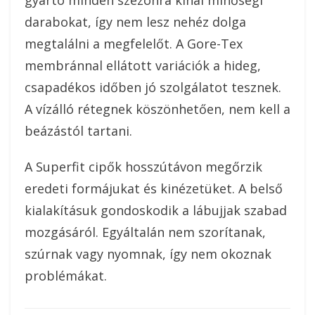
gyártó minden szezonra kínál minőségi
darabokat, így nem lesz nehéz dolga
megtalálni a megfelelőt. A Gore-Tex
membránnal ellátott variációk a hideg,
csapadékos időben jó szolgálatot tesznek.
A vízálló rétegnek köszönhetően, nem kell a
beázástól tartani.
A Superfit cipők hosszútávon megőrzik
eredeti formájukat és kinézetüket. A belső
kialakításuk gondoskodik a lábujjak szabad
mozgásáról. Egyáltalán nem szorítanak,
szúrnak vagy nyomnak, így nem okoznak
problémákat.