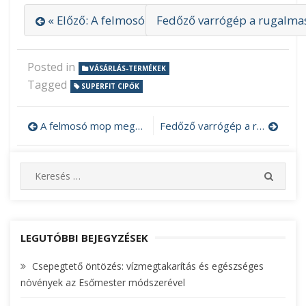
« Előző: A felmosó mop megkönnyíti a dolgát
Fedőző varrógép a rugalmas
Posted in
VÁSÁRLÁS-TERMÉKEK
Tagged
SUPERFIT CIPŐK
A felmosó mop megkönnyíti a dolgát
Fedőző varrógép a rugalmas anyagokhoz
Bejegyzés
navigáció
S
S
e
E
A
a
R
r
C
c
LEGUTÓBBI BEJEGYZÉSEK
H
h
Csepegtető öntözés: vízmegtakarítás és egészséges
f
növények az Esőmester módszerével
o
r