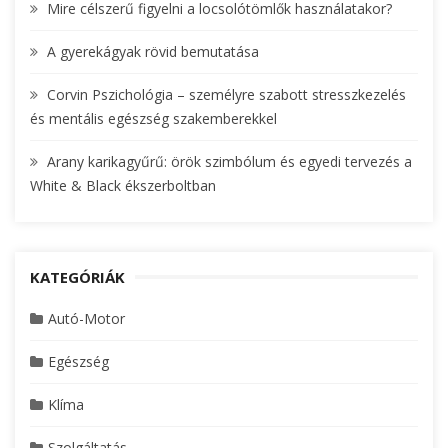
Mire célszerű figyelni a locsolótömlők használatakor?
:
A gyerekágyak rövid bemutatása
Corvin Pszichológia – személyre szabott stresszkezelés
és mentális egészség szakemberekkel
Arany karikagyűrű: örök szimbólum és egyedi tervezés a
White & Black ékszerboltban
KATEGÓRIÁK
Autó-Motor
Egészség
Klíma
Szolgáltatás