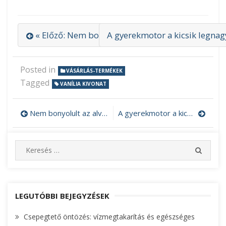
« Előző: Nem bonyolult az alvásterápia
A gyerekmotor a kicsik legna
Posted in
VÁSÁRLÁS-TERMÉKEK
Tagged
VANÍLIA KIVONAT
Nem bonyolult az alvásterápia
A gyerekmotor a kicsik legnagyobb örömére
Bejegyzés
navigáció
S
S
e
E
A
a
R
r
C
c
LEGUTÓBBI BEJEGYZÉSEK
H
h
Csepegtető öntözés: vízmegtakarítás és egészséges
f