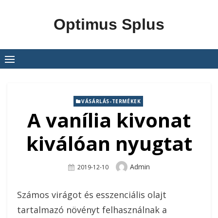
Skip
to
Optimus Splus
content
VÁSÁRLÁS-TERMÉKEK
A vanília kivonat
kiválóan nyugtat
Author
Admin
Posted
2019-12-10
On
Számos virágot és esszenciális olajt
tartalmazó növényt felhasználnak a