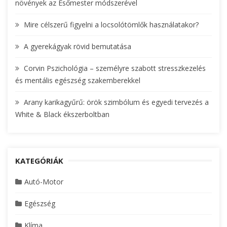
növények az Esőmester módszerével
o
r
Mire célszerű figyelni a locsolótömlők használatakor?
:
A gyerekágyak rövid bemutatása
Corvin Pszichológia – személyre szabott stresszkezelés
és mentális egészség szakemberekkel
Arany karikagyűrű: örök szimbólum és egyedi tervezés a
White & Black ékszerboltban
KATEGÓRIÁK
Autó-Motor
Egészség
Klíma