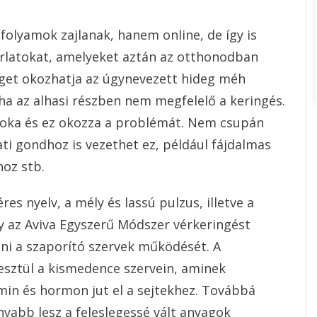
nfolyamok zajlanak, hanem online, de így is
rlatokat, amelyeket aztán az otthonodban
get okozhatja az úgynevezett hideg méh
, ha az alhasi részben nem megfelelő a keringés.
foka és ez okozza a problémát. Nem csupán
 gondhoz is vezethet ez, például fájdalmas
oz stb.
es nyelv, a mély és lassú pulzus, illetve a
y az Aviva Egyszerű Módszer vérkeringést
ni a szaporító szervek működését. A
esztül a kismedence szervein, aminek
in és hormon jut el a sejtekhez. Továbbá
nyabb lesz a feleslegessé vált anyagok