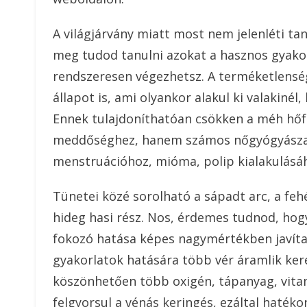
A világjárvány miatt most nem jelenléti ta
meg tudod tanulni azokat a hasznos gyako
rendszeresen végezhetsz. A terméketlensé
állapot is, ami olyankor alakul ki valakinél
Ennek tulajdoníthatóan csökken a méh hő
meddőséghez, hanem számos nőgyógyászati
menstruációhoz, mióma, polip kialakulásáh
Tünetei közé sorolható a sápadt arc, a fehér
hideg hasi rész. Nos, érdemes tudnod, hog
fokozó hatása képes nagymértékben javíta
gyakorlatok hatására több vér áramlik ker
köszönhetően több oxigén, tápanyag, vitam
felgyorsul a vénás keringés, ezáltal hatéko