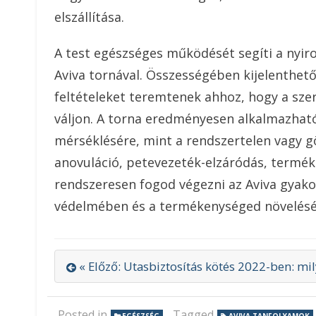
elszállítása.
A test egészséges működését segíti a nyiro
Aviva tornával. Összességében kijelenthető
feltételeket teremtenek ahhoz, hogy a sz
váljon. A torna eredményesen alkalmazhat
mérséklésére, mint a rendszertelen vagy g
anovuláció, petevezeték-elzáródás, termé
rendszeresen fogod végezni az Aviva gyako
védelmében és a termékenységed növelés
« Előző: Utasbiztosítás kötés 2022-ben: mi
Posted in
Tagged