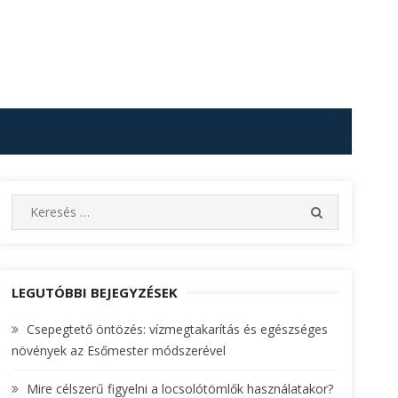
S
S
e
E
A
a
R
r
C
c
LEGUTÓBBI BEJEGYZÉSEK
H
h
Csepegtető öntözés: vízmegtakarítás és egészséges
f
növények az Esőmester módszerével
o
r
Mire célszerű figyelni a locsolótömlők használatakor?
: