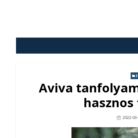
Skip
to
content
E
Aviva tanfolyam
hasznos 
Posted
2022-03
On