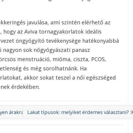
kkeringés javulása, ami szintén elérhető az
, hogy az Aviva tornagyakorlatok ideális
ervezet öngyógyító tevékenysége hatékonyabbá
ó nagyon sok nőgyógyászati panasz
örcsös menstruáció, mióma, ciszta, PCOS,
ketlenség és még sorolhatnánk. Ha
rlatokat, akkor sokat teszel a női egészséged
ének érdekében.
lyen árakra lehet most számítani?
Lakat típusok: melyiket érdemes választani? :