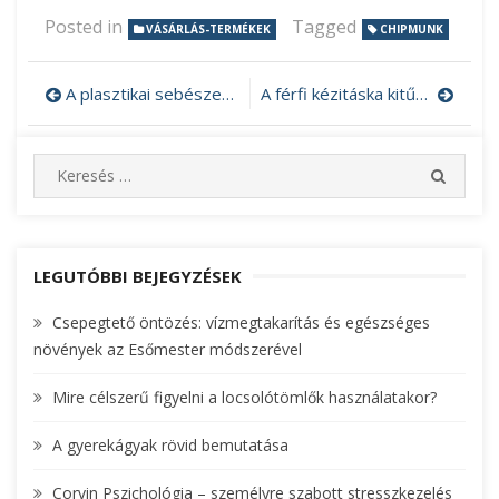
Posted in
Tagged
VÁSÁRLÁS-TERMÉKEK
CHIPMUNK
A plasztikai sebészet az ember önértékelésén is segíthet
A férfi kézitáska kitűnő ajándék
Bejegyzés
navigáció
S
S
e
E
A
a
R
r
C
c
LEGUTÓBBI BEJEGYZÉSEK
H
h
Csepegtető öntözés: vízmegtakarítás és egészséges
f
növények az Esőmester módszerével
o
r
Mire célszerű figyelni a locsolótömlők használatakor?
:
A gyerekágyak rövid bemutatása
Corvin Pszichológia – személyre szabott stresszkezelés