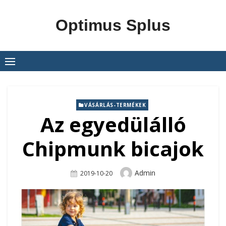
Skip
to
Optimus Splus
content
VÁSÁRLÁS-TERMÉKEK
Az egyedülálló
Chipmunk bicajok
Author
Admin
Posted
2019-10-20
On