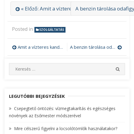
« Előző: Amit a vízteres kandallóbetétről tudni t
A benzin tárolása odafigy
Posted in
SZOLGÁLTATÁS
Amit a vízteres kandallóbetétről tudni tanácsos
A benzin tárolása odafigyelést igényel
Bejegyzés
navigáció
S
S
e
E
A
a
R
r
C
c
LEGUTÓBBI BEJEGYZÉSEK
H
h
Csepegtető öntözés: vízmegtakarítás és egészséges
f
növények az Esőmester módszerével
o
r
Mire célszerű figyelni a locsolótömlők használatakor?
: