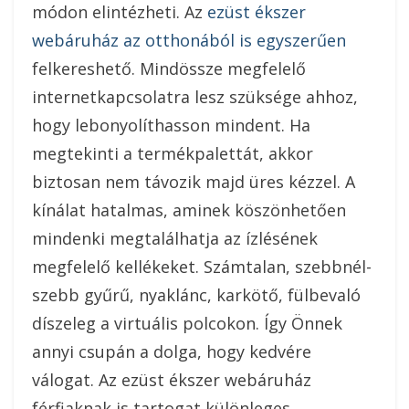
módon elintézheti. Az
ezüst ékszer
webáruház az otthonából is egyszerűen
felkereshető. Mindössze megfelelő
internetkapcsolatra lesz szüksége ahhoz,
hogy lebonyolíthasson mindent. Ha
megtekinti a termékpalettát, akkor
biztosan nem távozik majd üres kézzel. A
kínálat hatalmas, aminek köszönhetően
mindenki megtalálhatja az ízlésének
megfelelő kellékeket. Számtalan, szebbnél-
szebb gyűrű, nyaklánc, karkötő, fülbevaló
díszeleg a virtuális polcokon. Így Önnek
annyi csupán a dolga, hogy kedvére
válogat. Az ezüst ékszer webáruház
férfiaknak is tartogat különleges