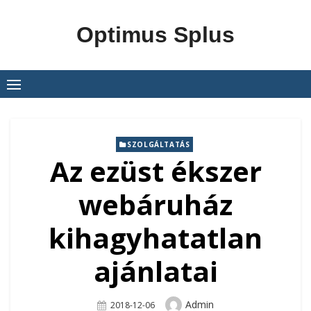
Skip
to
Optimus Splus
content
SZOLGÁLTATÁS
Az ezüst ékszer
webáruház
kihagyhatatlan
ajánlatai
Author
Admin
Posted
2018-12-06