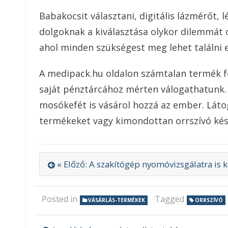
Babakocsit választani, digitális lázmérőt, l
dolgoknak a kiválasztása olykor dilemmát 
ahol minden szükségest meg lehet találni e
A medipack.hu oldalon számtalan termék fe
saját pénztárcához mérten válogathatunk. A
mosókefét is vásárol hozzá az ember. Látog
termékeket vagy kimondottan orrszívó kés
« Előző: A szakítógép nyomóvizsgálatra is 
Posted in
Tagged
VÁSÁRLÁS-TERMÉKEK
ORRSZÍVÓ