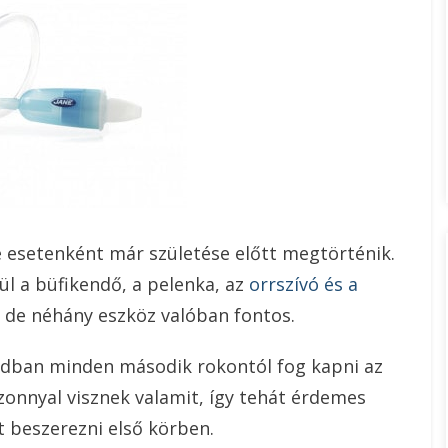
 esetenként már születése előtt megtörténik.
l a büfikendő, a pelenka, az
orrszívó és a
, de néhány eszköz valóban fontos.
ládban minden második rokontól fog kapni az
onnyal visznek valamit, így tehát érdemes
t beszerezni első körben.