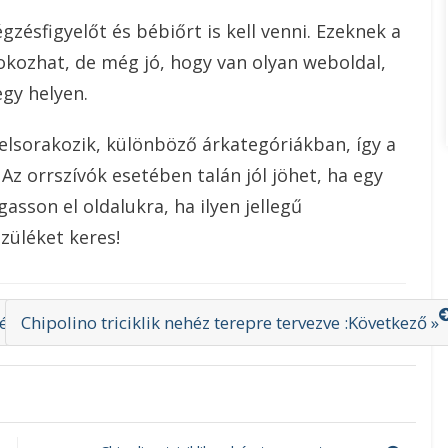
égzésfigyelőt és bébiőrt is kell venni. Ezeknek a
okozhat, de még jó, hogy van olyan weboldal,
gy helyen.
lsorakozik, különböző árkategóriákban, így a
z orrszívók esetében talán jól jöhet, ha egy
asson el oldalukra, ha ilyen jellegű
züléket keres!
képes
Chipolino triciklik nehéz terepre tervezve :Következő »