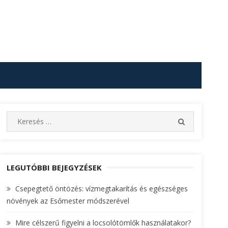
S
S
e
E
A
a
R
r
C
c
LEGUTÓBBI BEJEGYZÉSEK
H
h
Csepegtető öntözés: vízmegtakarítás és egészséges
f
növények az Esőmester módszerével
o
r
Mire célszerű figyelni a locsolótömlők használatakor?
: