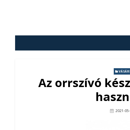
Skip
to
content
VÁSÁR
Az orrszívó kés
haszn
Posted
2021-05
On