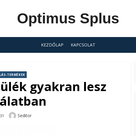
Optimus Splus
KEZDŐLAP
KAPCSOLAT
LÁS-TERMÉKEK
zülék gyakran lesz
álatban
Author
Seditor
-31