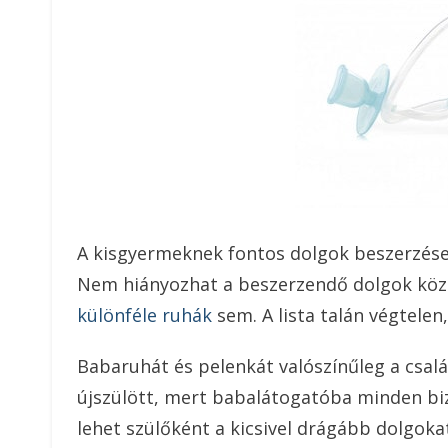
A kisgyermeknek fontos dolgok beszerzése
Nem hiányozhat a beszerzendő dolgok közü
különféle ruhák
sem. A lista talán végtelen
Babaruhát és pelenkát valószínűleg a csa
újszülött, mert babalátogatóba minden biz
lehet szülőként a kicsivel drágább dolgoka