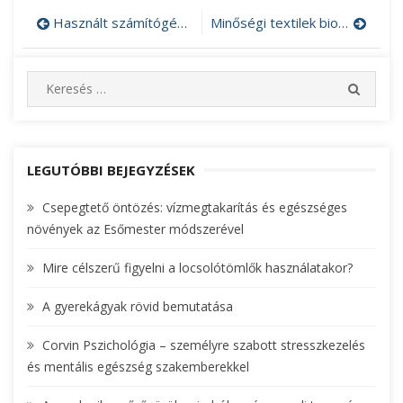
Használt számítógép garanciával a Computer Factory révén
Minőségi textilek biopamut felhasználásával
Bejegyzés
navigáció
S
S
e
E
A
a
R
r
C
c
LEGUTÓBBI BEJEGYZÉSEK
H
h
Csepegtető öntözés: vízmegtakarítás és egészséges
f
növények az Esőmester módszerével
o
r
Mire célszerű figyelni a locsolótömlők használatakor?
:
A gyerekágyak rövid bemutatása
Corvin Pszichológia – személyre szabott stresszkezelés
és mentális egészség szakemberekkel