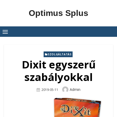
Skip
to
Optimus Splus
content
SZOLGÁLTATÁS
Dixit egyszerű
szabályokkal
Author
Admin
Posted
2019-05-11
On