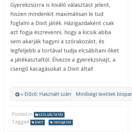
Gyerekzsúrra is kiváló választást jelent,
hiszen mindenkit maximálisan le tud
foglalni a Dixit játék. Házigazdaként csak
azt fogja észrevenni, hogy a kicsik abba
sem akarják hagyni a szórakozást, és
legfeljebb a tortával tudja elcsábítani őket
a játékasztaltól. Élvezze a gyerekzsivajt, a
csengő kacagásokat a Dixit által!
« Előző: Használt számítógép garanciával a Com
Minőségi textilek biopa
Posted in
SZOLGÁLTATÁS
Tagged
,
DIXIT
OKOSJATEK