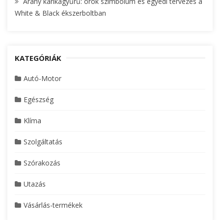
Arany karikagyűrű: örök szimbólum és egyedi tervezés a
White & Black ékszerboltban
KATEGÓRIÁK
Autó-Motor
Egészség
Klíma
Szolgáltatás
Szórakozás
Utazás
Vásárlás-termékek