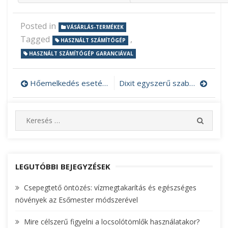
Posted in
VÁSÁRLÁS-TERMÉKEK
Tagged
,
HASZNÁLT SZÁMÍTÓGÉP
HASZNÁLT SZÁMÍTÓGÉP GARANCIÁVAL
Hőemelkedés esetén is ajánlott az infraszauna?
Dixit egyszerű szabályokkal
Bejegyzés
navigáció
S
S
e
E
A
a
R
r
C
c
LEGUTÓBBI BEJEGYZÉSEK
H
h
Csepegtető öntözés: vízmegtakarítás és egészséges
f
növények az Esőmester módszerével
o
r
Mire célszerű figyelni a locsolótömlők használatakor?
: