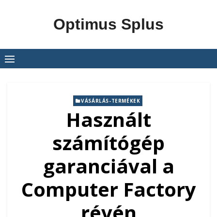
Skip
to
Optimus Splus
content
VÁSÁRLÁS-TERMÉKEK
Használt
számítógép
garanciával a
Computer Factory
révén