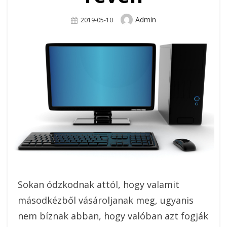
Author
Admin
Posted
2019-05-10
On
Sokan ódzkodnak attól, hogy valamit
másodkézből vásároljanak meg, ugyanis
nem bíznak abban, hogy valóban azt fogják