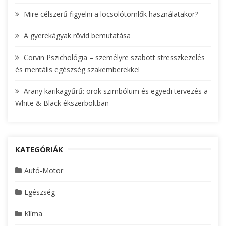
r
Mire célszerű figyelni a locsolótömlők használatakor?
:
A gyerekágyak rövid bemutatása
Corvin Pszichológia – személyre szabott stresszkezelés
és mentális egészség szakemberekkel
Arany karikagyűrű: örök szimbólum és egyedi tervezés a
White & Black ékszerboltban
KATEGÓRIÁK
Autó-Motor
Egészség
Klíma