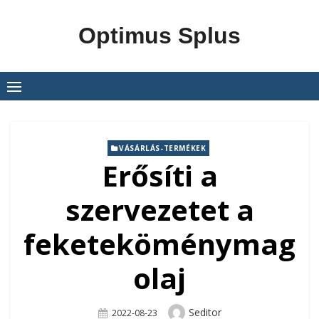
Skip
to
Optimus Splus
content
VÁSÁRLÁS-TERMÉKEK
Erősíti a
szervezetet a
feketeköménymag
olaj
Author
Seditor
Posted
2022-08-23