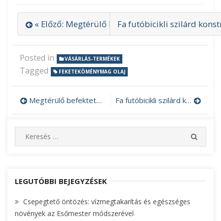
« Előző: Megtérülő befektetés a gyémántfúró
Fa futóbicikli szilárd kons
Posted in
VÁSÁRLÁS-TERMÉKEK
Tagged
FEKETEKÖMÉNYMAG OLAJ
Megtérülő befektetés a gyémántfúró
Fa futóbicikli szilárd konstrukcióval
Bejegyzés
navigáció
S
S
e
E
A
a
R
r
C
c
LEGUTÓBBI BEJEGYZÉSEK
H
h
Csepegtető öntözés: vízmegtakarítás és egészséges
f
növények az Esőmester módszerével
o