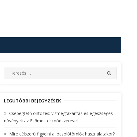
S
S
e
E
A
a
R
r
C
c
LEGUTÓBBI BEJEGYZÉSEK
H
h
Csepegtető öntözés: vízmegtakarítás és egészséges
f
növények az Esőmester módszerével
o
r
Mire célszerű figyelni a locsolótömlők használatakor?
: