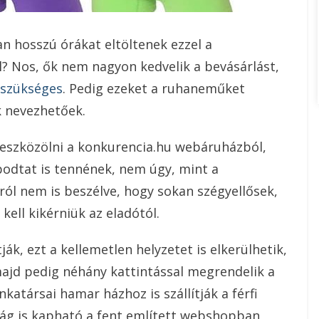
an hosszú órákat eltöltenek ezzel a
al? Nos, ők nem nagyon kedvelik a bevásárlást,
 szükséges
. Pedig ezeket a ruhaneműket
k nevezhetőek.
t eszközölni a konkurencia.hu webáruházból,
podtat is tennének, nem úgy, mint a
ól nem is beszélve, hogy sokan szégyellősek,
ell kikérniük az eladótól.
ák, ezt a kellemetlen helyzetet is elkerülhetik,
majd pedig néhány kattintással megrendelik a
katársai hamar házhoz is szállítják a férfi
ág is kapható a fent említett webshopban,