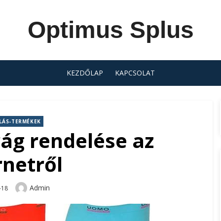
Optimus Splus
KEZDŐLAP
KAPCSOLAT
LÁS-TERMÉKEK
rág rendelése az
rnetről
Author
Admin
-18