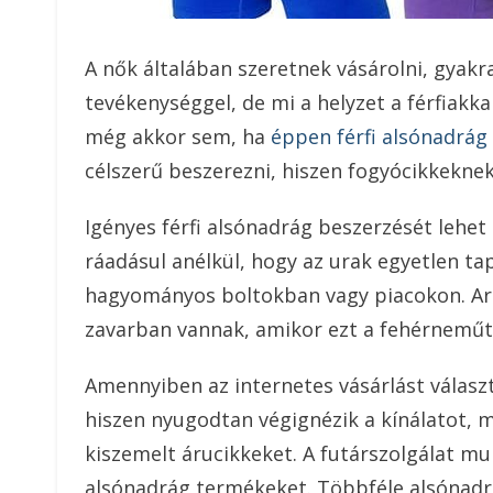
A nők általában szeretnek vásárolni, gyakr
tevékenységgel, de mi a helyzet a férfiakk
még akkor sem, ha
éppen férfi alsónadrág
célszerű beszerezni, hiszen fogyócikkekne
Igényes férfi alsónadrág beszerzését lehe
ráadásul anélkül, hogy az urak egyetlen ta
hagyományos boltokban vagy piacokon. Arr
zavarban vannak, amikor ezt a fehérneműt k
Amennyiben az internetes vásárlást választj
hiszen nyugodtan végignézik a kínálatot, 
kiszemelt árucikkeket. A futárszolgálat mun
alsónadrág termékeket. Többféle alsónadr