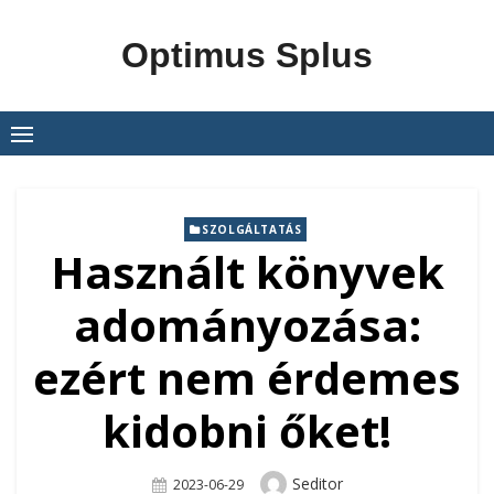
Skip
to
Optimus Splus
content
SZOLGÁLTATÁS
Használt könyvek
adományozása:
ezért nem érdemes
kidobni őket!
Author
Seditor
Posted
2023-06-29