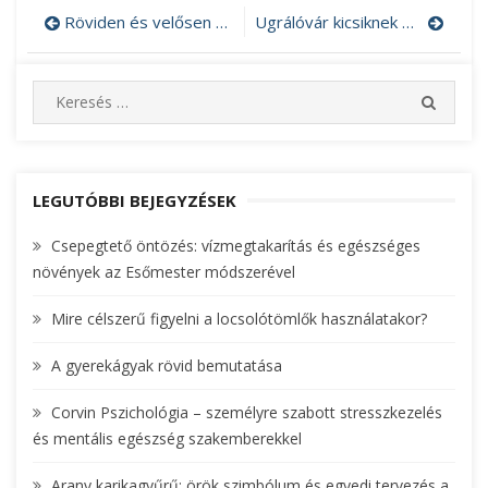
Röviden és velősen a sorközművelőről
Ugrálóvár kicsiknek és nagyoknak
Bejegyzés
navigáció
S
S
e
E
A
a
R
r
C
c
LEGUTÓBBI BEJEGYZÉSEK
H
h
Csepegtető öntözés: vízmegtakarítás és egészséges
f
növények az Esőmester módszerével
o
r
Mire célszerű figyelni a locsolótömlők használatakor?
:
A gyerekágyak rövid bemutatása
Corvin Pszichológia – személyre szabott stresszkezelés
és mentális egészség szakemberekkel
Arany karikagyűrű: örök szimbólum és egyedi tervezés a