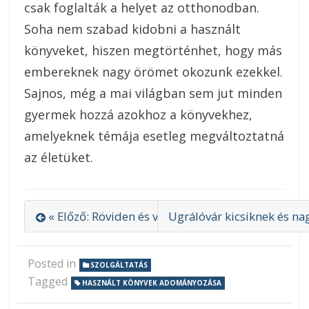
csak foglalták a helyet az otthonodban.
Soha nem szabad kidobni a használt
könyveket, hiszen megtörténhet, hogy más
embereknek nagy örömet okozunk ezekkel.
Sajnos, még a mai világban sem jut minden
gyermek hozzá azokhoz a könyvekhez,
amelyeknek témája esetleg megváltoztatná
az életüket.
« Előző: Röviden és velősen a sorközművelőről
Ugrálóvár kicsiknek és na
Posted in
SZOLGÁLTATÁS
Tagged
HASZNÁLT KÖNYVEK ADOMÁNYOZÁSA